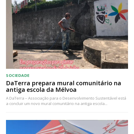
SOCIEDADE
DaTerra prepara mural comunitário na
antiga escola da Mélvoa
A DaTerra – Associação para o Desenvolvimento Sustentável está
a concluir um novo mural comunitário na antiga escola...