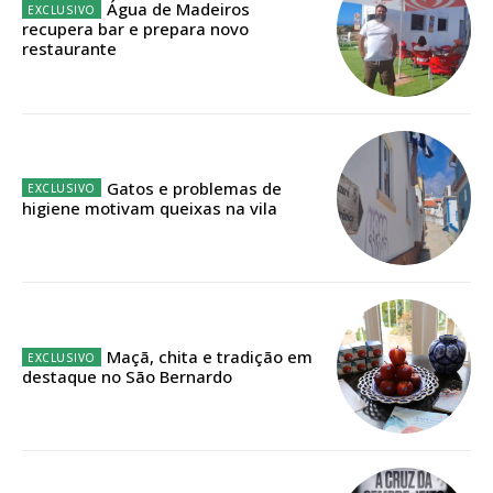
Água de Madeiros
casa
recupera bar e prepara novo
restaurante
Acesso ao conteúdo online
Acesso aos conteúdos Exclusivos para
assinantes
Ofertas para assinatura anual
Gatos e problemas de
Escolha o plano
higiene motivam queixas na vila
ASSINATURA
DIGITAL ANUAL
Maçã, chita e tradição em
16
€
destaque no São Bernardo
12 meses