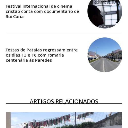
Festival internacional de cinema
cristão conta com documentário de
Acesso ao conteúdo online
Rui Caria
Acesso aos conteúdos Exclusivos para
assinantes
Ofertas para assinatura anual
Escolha o plano
Festas de Pataias regressam entre
os dias 13 e 16 com romaria
centenária às Paredes
ARTIGOS RELACIONADOS