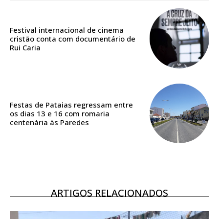
Festival internacional de cinema
cristão conta com documentário de
ASSINATURA
Rui Caria
DIGITAL ANUAL
16
€
12 meses
Festas de Pataias regressam entre
os dias 13 e 16 com romaria
centenária às Paredes
Acesso ao conteúdo online
Acesso aos conteúdos Exclusivos para
assinantes
Ofertas para assinatura anual
ARTIGOS RELACIONADOS
Escolha o plano