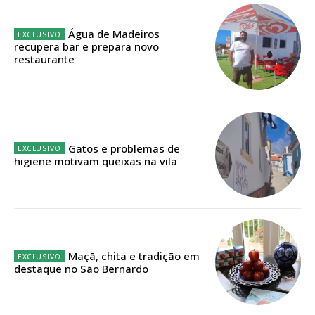
ASSINATURA
Água de Madeiros
IMPRESSA
recupera bar e prepara novo
restaurante
32
€
12 meses
Gatos e problemas de
higiene motivam queixas na vila
Edição em papel entregue à Quinta-feira em sua
casa
Acesso ao conteúdo online
Acesso aos conteúdos Exclusivos para
assinantes
Ofertas para assinatura anual
Maçã, chita e tradição em
destaque no São Bernardo
Escolha o plano