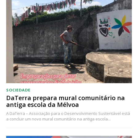
SOCIEDADE
DaTerra prepara mural comunitário na
antiga escola da Mélvoa
A DaTerra – Associação para o Desenvolvimento Sustentável está
a concluir um novo mural comunitário na antiga escola...