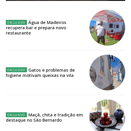
Planos de Assinatura
Faça-se assinante do Região de Cister e ajude-nos a manter este serviço
Água de Madeiros
público!
recupera bar e prepara novo
restaurante
Sendo assinante terá acesso a todos os conteúdos exclusivos e versões
digitais.
Escolha o plano de assinatura desejado:
Gatos e problemas de
higiene motivam queixas na vila
ASSINATURA
IMPRESSA
32
€
12 meses
Maçã, chita e tradição em
destaque no São Bernardo