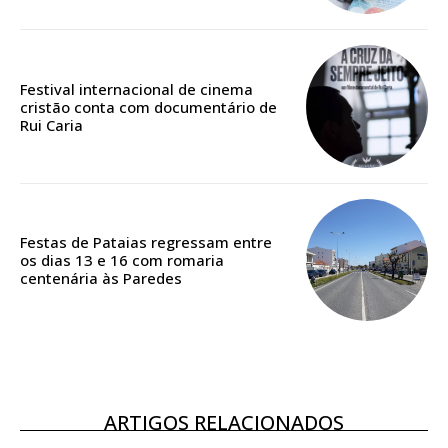
Edição em papel entregue à Quinta-feira em sua
casa
Acesso ao conteúdo online
Festival internacional de cinema
Acesso aos conteúdos Exclusivos para
cristão conta com documentário de
Rui Caria
assinantes
Ofertas para assinatura anual
Escolha o plano
Festas de Pataias regressam entre
os dias 13 e 16 com romaria
centenária às Paredes
ASSINATURA
DIGITAL ANUAL
16
€
ARTIGOS RELACIONADOS
12 meses