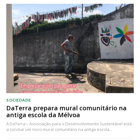
Acesso ao conteúdo online
Acesso aos conteúdos Exclusivos para
assinantes
Ofertas para assinatura anual
Escolha o plano
SOCIEDADE
DaTerra prepara mural comunitário na
antiga escola da Mélvoa
A DaTerra – Associação para o Desenvolvimento Sustentável está
a concluir um novo mural comunitário na antiga escola...