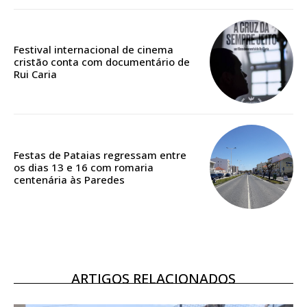
Edição em papel entregue à Quinta-feira em sua
casa
Acesso ao conteúdo online
Festival internacional de cinema
cristão conta com documentário de
Acesso aos conteúdos Exclusivos para
Rui Caria
assinantes
Ofertas para assinatura anual
Escolha o plano
Festas de Pataias regressam entre
os dias 13 e 16 com romaria
centenária às Paredes
ASSINATURA
DIGITAL ANUAL
16
€
ARTIGOS RELACIONADOS
12 meses