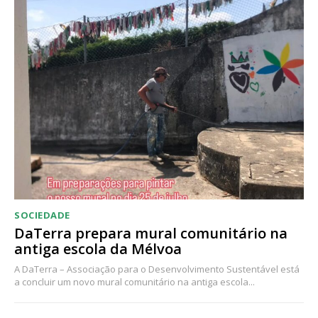
Acesso ao conteúdo online
Acesso aos conteúdos Exclusivos para
assinantes
Ofertas para assinatura anual
Escolha o plano
SOCIEDADE
DaTerra prepara mural comunitário na
antiga escola da Mélvoa
A DaTerra – Associação para o Desenvolvimento Sustentável está
a concluir um novo mural comunitário na antiga escola...