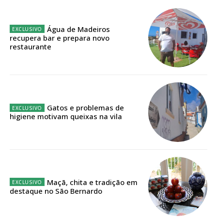
Planos de Assinatura
Água de Madeiros
Faça-se assinante do Região de Cister e ajude-nos a manter este serviço
recupera bar e prepara novo
público!
restaurante
Sendo assinante terá acesso a todos os conteúdos exclusivos e versões
digitais.
Escolha o plano de assinatura desejado:
Gatos e problemas de
higiene motivam queixas na vila
ASSINATURA
IMPRESSA
32
€
Maçã, chita e tradição em
12 meses
destaque no São Bernardo