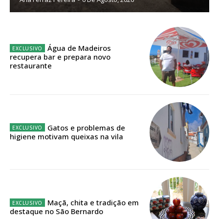
Edição em papel entregue à Quinta-feira em sua
casa
Acesso ao conteúdo online
Água de Madeiros
recupera bar e prepara novo
Acesso aos conteúdos Exclusivos para
restaurante
assinantes
Ofertas para assinatura anual
Escolha o plano
Gatos e problemas de
higiene motivam queixas na vila
ASSINATURA
DIGITAL ANUAL
16
€
Maçã, chita e tradição em
destaque no São Bernardo