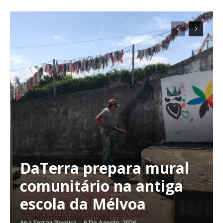
Planos de Assinatura
Faça-se assinante do Região de Cister e ajude-nos a manter este serviço
público!
Sendo assinante terá acesso a todos os conteúdos exclusivos e versões
digitais.
Escolha o plano de assinatura desejado:
ASSINATURA
IMPRESSA
DaTerra prepara mural
32
€
comunitário na antiga
escola da Mélvoa
12 meses
Ana Ferraz Pereira
-
6 De Agosto, 2026