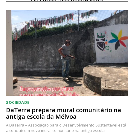
SOCIEDADE
DaTerra prepara mural comunitário na
antiga escola da Mélvoa
A DaTerra – Associação para o Desenvolvimento Sustentável está
a concluir um novo mural comunitário na antiga escola...