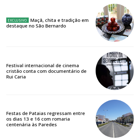
12 meses
Maçã, chita e tradição em
destaque no São Bernardo
Edição em papel entregue à Quinta-feira em sua
casa
Acesso ao conteúdo online
Acesso aos conteúdos Exclusivos para
assinantes
Festival internacional de cinema
Ofertas para assinatura anual
cristão conta com documentário de
Rui Caria
Escolha o plano
Festas de Pataias regressam entre
ASSINATURA
os dias 13 e 16 com romaria
centenária às Paredes
DIGITAL ANUAL
16
€