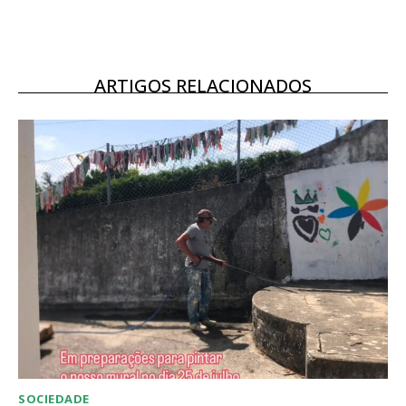
12 meses
ARTIGOS RELACIONADOS
Acesso ao conteúdo online
Acesso aos conteúdos Exclusivos para
assinantes
Ofertas para assinatura anual
Escolha o plano
SOCIEDADE