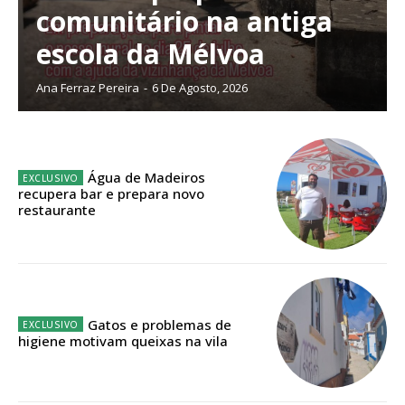
comunitário na antiga
escola da Mélvoa
Planos de Assinatura
Ana Ferraz Pereira
-
6 De Agosto, 2026
Faça-se assinante do Região de Cister e ajude-nos a manter este serviço
público!
Sendo assinante terá acesso a todos os conteúdos exclusivos e versões
Água de Madeiros
digitais.
recupera bar e prepara novo
Escolha o plano de assinatura desejado:
restaurante
ASSINATURA
Gatos e problemas de
IMPRESSA
higiene motivam queixas na vila
32
€