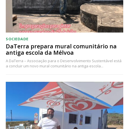
Acesso aos conteúdos Exclusivos para
assinantes
Ofertas para assinatura anual
Escolha o plano
SOCIEDADE
DaTerra prepara mural comunitário na
antiga escola da Mélvoa
A DaTerra – Associação para o Desenvolvimento Sustentável está
ASSINATURA
a concluir um novo mural comunitário na antiga escola...
DIGITAL ANUAL
16
€
12 meses
Acesso ao conteúdo online