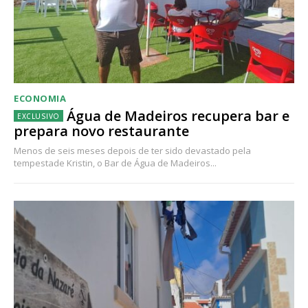
Acesso aos conteúdos Exclusivos para
assinantes
Ofertas para assinatura anual
Escolha o plano
ECONOMIA
Água de Madeiros recupera bar e
prepara novo restaurante
Menos de seis meses depois de ter sido devastado pela
tempestade Kristin, o Bar de Água de Madeiros...