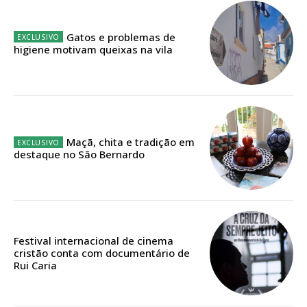
Gatos e problemas de
higiene motivam queixas na vila
Maçã, chita e tradição em
destaque no São Bernardo
Festival internacional de cinema
Planos de Assinatura
cristão conta com documentário de
Rui Caria
Faça-se assinante do Região de Cister e ajude-nos a manter este serviço
público!