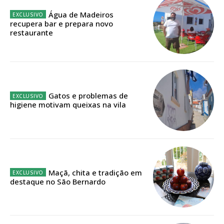
Água de Madeiros
recupera bar e prepara novo
Faça-se assinante do Região de Cister e ajude-nos a manter este serviço
restaurante
público!
Sendo assinante terá acesso a todos os conteúdos exclusivos e versões
digitais.
Escolha o plano de assinatura desejado:
Gatos e problemas de
higiene motivam queixas na vila
ASSINATURA
IMPRESSA
32
€
Maçã, chita e tradição em
destaque no São Bernardo
12 meses