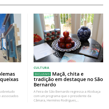
CULTURA
blemas
Maçã, chita e
 queixas
tradição em destaque no São
Bernardo
 sobretudo
A Feira de São Bernardo regressa a Alcobaça
e associados
com um programa que o presidente da
Câmara, Hermínio Rodrigues,...