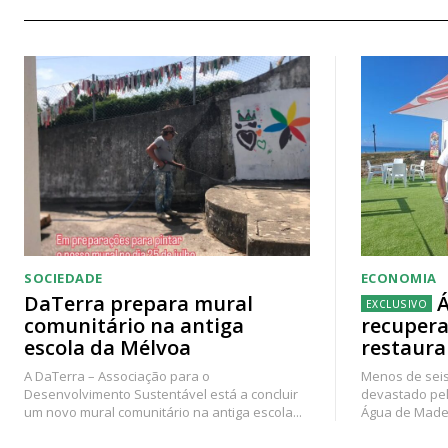
SOCIEDADE
ECONOMIA
DaTerra prepara mural
Á
comunitário na antiga
recupera
escola da Mélvoa
restaura
A DaTerra – Associação para o
Menos de seis
Desenvolvimento Sustentável está a concluir
devastado pel
um novo mural comunitário na antiga escola...
Água de Madei