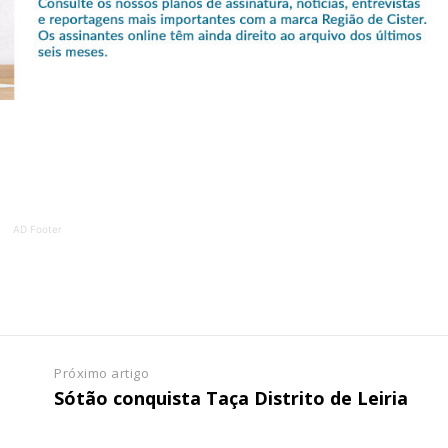
ATURA
ASSI
ESSA
DIGITA
2
€
1
eses
12 
regue à Quinta-feira
Acesso ao conteúd
Acesso aos conteúd
AD Footer
 online
assinantes
os Exclusivos para
Ofertas para assin
tura anual
Escolha
Próximo artigo
 o plano
o
Sótão conquista Taça Distrito de Leiria