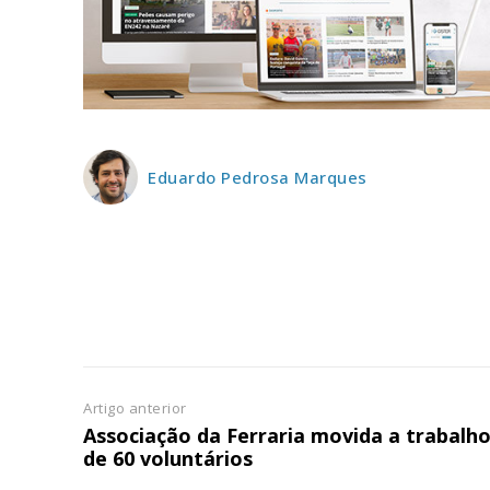
ASSIN
IMPR
3
12 m
Eduardo Pedrosa Marques
Edição em papel ent
em sua casa
Acesso ao conteúdo
Acesso aos conteúd
assinantes
Ofertas para assina
Artigo anterior
Escolha
Associação da Ferraria movida a trabalh
de 60 voluntários