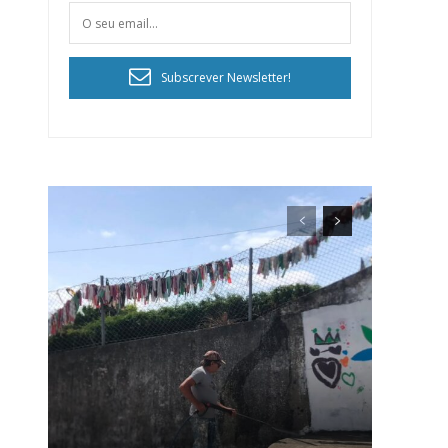
Subscrever Newsletter!
ra
público!