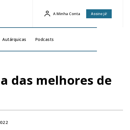
A Minha Conta
Assine já!
Autárquicas
Podcasts
ma das melhores de
2022