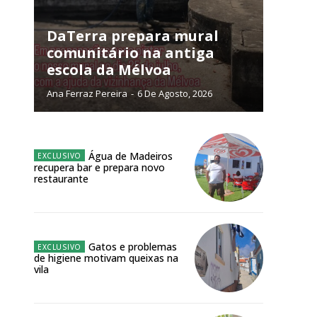
NATURA
L ANUAL
DaTerra prepara mural
comunitário na antiga
6
€
escola da Mélvoa
Ana Ferraz Pereira
-
6 De Agosto, 2026
meses
o online
Água de Madeiros
os Exclusivos para
recupera bar e prepara novo
restaurante
atura anual
 o plano
Gatos e problemas
de higiene motivam queixas na
vila