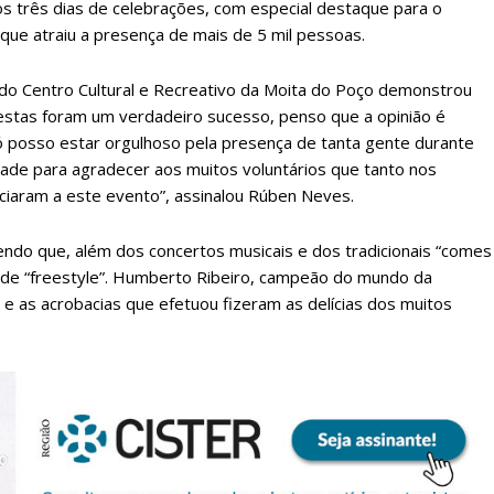
 os três dias de celebrações, com especial destaque para o
que atraiu a presença de mais de 5 mil pessoas.
o Centro Cultural e Recreativo da Moita do Poço demonstrou
festas foram um verdadeiro sucesso, penso que a opinião é
ó posso estar orgulhoso pela presença de tanta gente durante
idade para agradecer aos muitos voluntários que tanto nos
iaram a este evento”, assinalou Rúben Neves.
endo que, além dos concertos musicais e dos tradicionais “comes
lanos de Assinatu
de “freestyle”. Humberto Ribeiro, campeão do mundo da
e as acrobacias que efetuou fizeram as delícias dos muitos
 assinante do Região de Cister e ajude-nos a manter este serviço 
Sendo assinante terá acesso a todos os conteúdos exclusivos e versões digitais.
Escolha o plano de assinatura desejado: