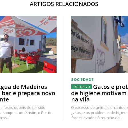
ARTIGOS RELACIONADOS
SOCIEDADE
gua de Madeiros
Gatos e pro
 bar e prepara novo
de higiene motivam
nte
na vila
 meses depois de ter sido
O excesso de animais errantes,
a tempestade Kristin, o Bar de
gatos, e os problemas de higien
ros...
foram levados à reunião da...