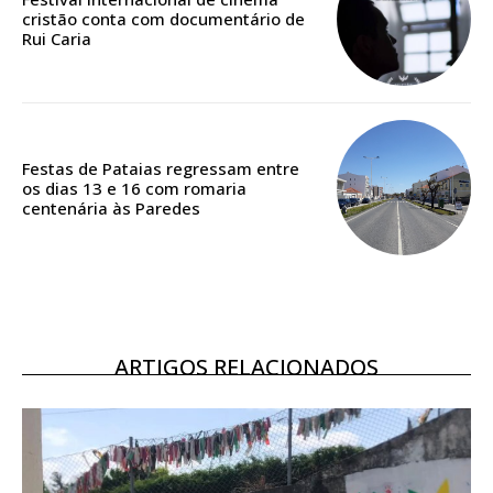
casa
cristão conta com documentário de
Acesso ao conteúdo online
Rui Caria
Acesso aos conteúdos Exclusivos para
assinantes
Ofertas para assinatura anual
Festas de Pataias regressam entre
Escolha o plano
os dias 13 e 16 com romaria
centenária às Paredes
ASSINATURA
DIGITAL ANUAL
16
€
ARTIGOS RELACIONADOS
12 meses