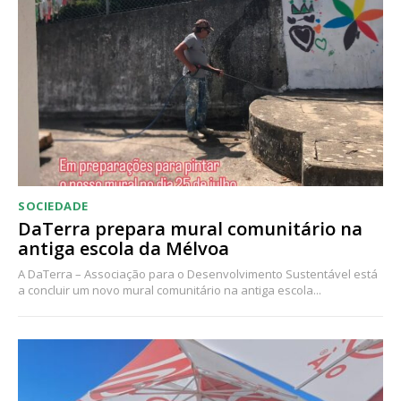
Acesso ao conteúdo online
Acesso aos conteúdos Exclusivos para
assinantes
Ofertas para assinatura anual
Escolha o plano
SOCIEDADE
DaTerra prepara mural comunitário na
antiga escola da Mélvoa
A DaTerra – Associação para o Desenvolvimento Sustentável está
a concluir um novo mural comunitário na antiga escola...