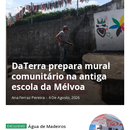
DaTerra prepara mural
comunitário na antiga
escola da Mélvoa
Ana Ferraz Pereira
-
6 De Agosto, 2026
Planos de Assinatura
Água de Madeiros