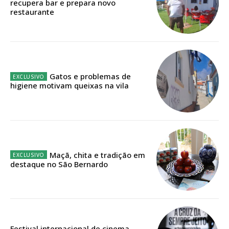
recupera bar e prepara novo
restaurante
Faça-se assinante do Região de Cister e ajude-nos a manter este serviço
público!
Sendo assinante terá acesso a todos os conteúdos exclusivos e versões
digitais.
Escolha o plano de assinatura desejado:
Gatos e problemas de
higiene motivam queixas na vila
ASSINATURA
IMPRESSA
32
€
Maçã, chita e tradição em
destaque no São Bernardo
12 meses
Edição em papel entregue à Quinta-feira em sua
Festival internacional de cinema