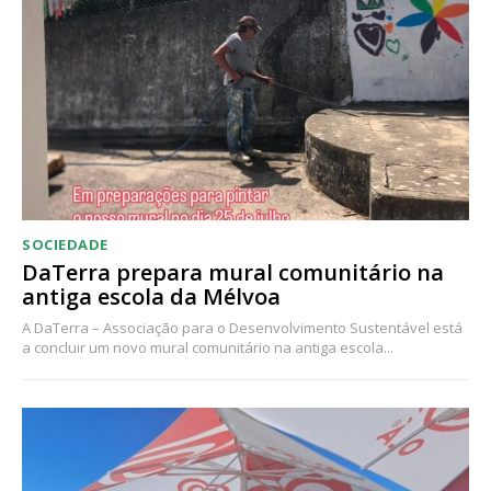
Acesso ao conteúdo online
Acesso aos conteúdos Exclusivos para
assinantes
Ofertas para assinatura anual
Escolha o plano
SOCIEDADE
DaTerra prepara mural comunitário na
antiga escola da Mélvoa
A DaTerra – Associação para o Desenvolvimento Sustentável está
a concluir um novo mural comunitário na antiga escola...