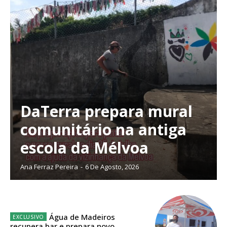
DaTerra prepara mural
comunitário na antiga
escola da Mélvoa
Ana Ferraz Pereira
-
6 De Agosto, 2026
Planos de Assinatura
Água de Madeiros
recupera bar e prepara novo