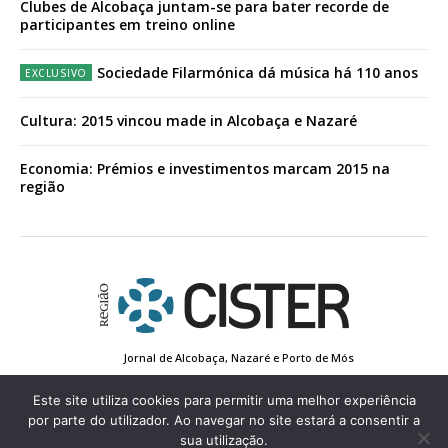
Clubes de Alcobaça juntam-se para bater recorde de
participantes em treino online
Sociedade Filarmónica dá música há 110 anos
Cultura: 2015 vincou made in Alcobaça e Nazaré
Economia: Prémios e investimentos marcam 2015 na
região
Jornal de Alcobaça, Nazaré e Porto de Mós
Estatuto Editorial
Contactos
Política de Privacidade
Conta de Registo
Edição Impressa
Este site utiliza cookies para permitir uma melhor experiência
por parte do utilizador. Ao navegar no site estará a consentir a
sua utilização.