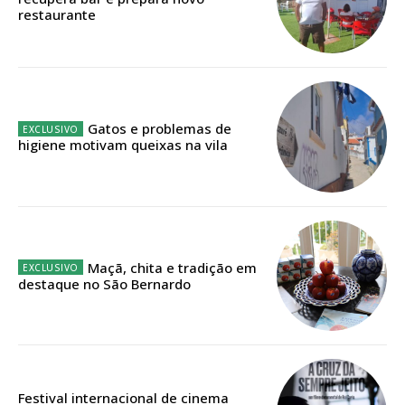
restaurante
Faça-se assinante do Região de Cister e ajude-nos a manter este serviço
público!
Sendo assinante terá acesso a todos os conteúdos exclusivos e versões
digitais.
Escolha o plano de assinatura desejado:
Gatos e problemas de
higiene motivam queixas na vila
ASSINATURA
IMPRESSA
32
€
Maçã, chita e tradição em
destaque no São Bernardo
12 meses
Edição em papel entregue à Quinta-feira em sua
Festival internacional de cinema