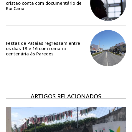
casa
cristão conta com documentário de
Rui Caria
Acesso ao conteúdo online
Acesso aos conteúdos Exclusivos para
assinantes
Ofertas para assinatura anual
Festas de Pataias regressam entre
Escolha o plano
os dias 13 e 16 com romaria
centenária às Paredes
ASSINATURA
DIGITAL ANUAL
16
€
ARTIGOS RELACIONADOS
12 meses