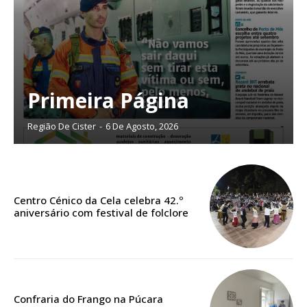
Primeira Página
Região De Cister
-
6 De Agosto, 2026
Centro Cénico da Cela celebra 42.º
Planos de Assinatura
aniversário com festival de folclore
Faça-se assinante do Região de Cister e ajude-nos a manter este serviço
público!
Sendo assinante terá acesso a todos os conteúdos exclusivos e versões
Confraria do Frango na Púcara
digitais.