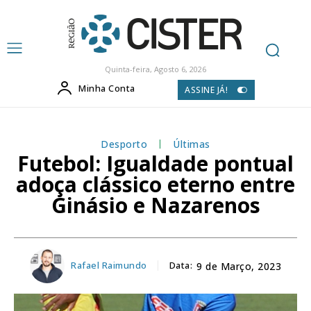
Quinta-feira, Agosto 6, 2026
Minha Conta
ASSINE JÁ!
Desporto
Últimas
Futebol: Igualdade pontual
adoça clássico eterno entre
Ginásio e Nazarenos
Rafael Raimundo
Data:
9 de Março, 2023