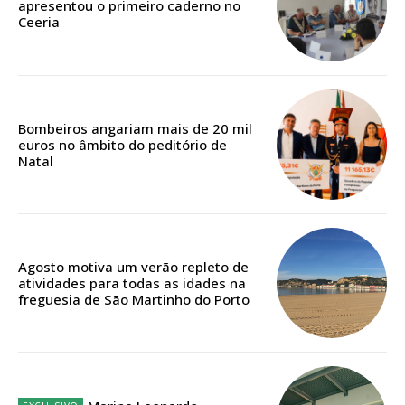
apresentou o primeiro caderno no
Escolha o plano de assinatura desejado:
Ceeria
ASSINATURA
Bombeiros angariam mais de 20 mil
IMPRESSA
euros no âmbito do peditório de
32
€
Natal
12 meses
Agosto motiva um verão repleto de
atividades para todas as idades na
Edição em papel entregue à Quinta-feira em sua
freguesia de São Martinho do Porto
casa
Acesso ao conteúdo online
Acesso aos conteúdos Exclusivos para
assinantes