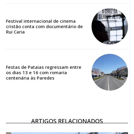
Edição em papel entregue à Quinta-feira em sua
casa
Acesso ao conteúdo online
Festival internacional de cinema
cristão conta com documentário de
Acesso aos conteúdos Exclusivos para
Rui Caria
assinantes
Ofertas para assinatura anual
Escolha o plano
Festas de Pataias regressam entre
os dias 13 e 16 com romaria
centenária às Paredes
ASSINATURA
DIGITAL ANUAL
16
€
ARTIGOS RELACIONADOS
12 meses