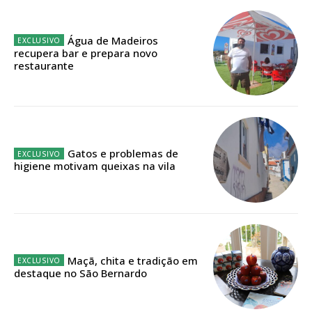
Planos de Assinatura
Água de Madeiros
Faça-se assinante do Região de Cister e ajude-nos a manter este serviço
recupera bar e prepara novo
público!
restaurante
Sendo assinante terá acesso a todos os conteúdos exclusivos e versões
digitais.
Escolha o plano de assinatura desejado:
Gatos e problemas de
higiene motivam queixas na vila
ASSINATURA
IMPRESSA
32
€
Maçã, chita e tradição em
12 meses
destaque no São Bernardo