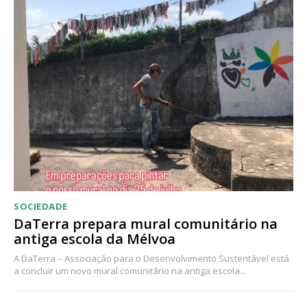
Acesso ao conteúdo online
Acesso aos conteúdos Exclusivos para
assinantes
Ofertas para assinatura anual
Escolha o plano
SOCIEDADE
DaTerra prepara mural comunitário na
antiga escola da Mélvoa
A DaTerra – Associação para o Desenvolvimento Sustentável está
a concluir um novo mural comunitário na antiga escola...