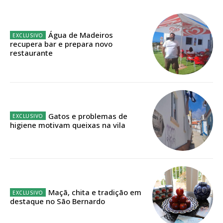
ASSINATURA
Água de Madeiros
IMPRESSA
recupera bar e prepara novo
32
€
restaurante
12 meses
Gatos e problemas de
higiene motivam queixas na vila
Edição em papel entregue à Quinta-feira em sua
casa
Acesso ao conteúdo online
Acesso aos conteúdos Exclusivos para
assinantes
Ofertas para assinatura anual
Maçã, chita e tradição em
destaque no São Bernardo
Escolha o plano