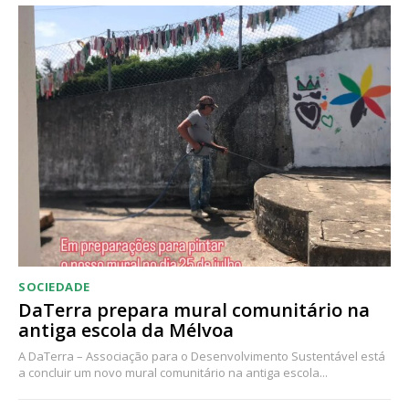
SOCIEDADE
DaTerra prepara mural comunitário na
antiga escola da Mélvoa
A DaTerra – Associação para o Desenvolvimento Sustentável está
a concluir um novo mural comunitário na antiga escola...