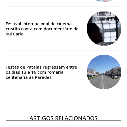
Festival internacional de cinema
ASSINATURA
cristão conta com documentário de
DIGITAL ANUAL
Rui Caria
16
€
12 meses
Festas de Pataias regressam entre
os dias 13 e 16 com romaria
centenária às Paredes
Acesso ao conteúdo online
Acesso aos conteúdos Exclusivos para
assinantes
Ofertas para assinatura anual
ARTIGOS RELACIONADOS
Escolha o plano