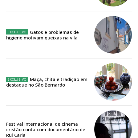
Faça-se assinante do Região de Cister e ajude-nos a manter este serviço
público!
Sendo assinante terá acesso a todos os conteúdos exclusivos e versões
digitais.
Escolha o plano de assinatura desejado:
Gatos e problemas de
higiene motivam queixas na vila
ASSINATURA
IMPRESSA
Maçã, chita e tradição em
32
€
destaque no São Bernardo
12 meses
Festival internacional de cinema
Edição em papel entregue à Quinta-feira em sua
cristão conta com documentário de
casa
Rui Caria