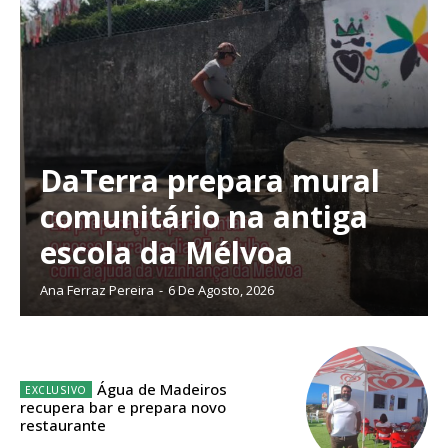
DaTerra prepara mural
comunitário na antiga
escola da Mélvoa
Ana Ferraz Pereira
-
6 De Agosto, 2026
Planos de Assinatura
Água de Madeiros
recupera bar e prepara novo
restaurante