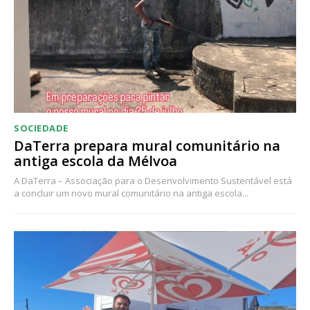
Acesso ao conteúdo online
Acesso aos conteúdos Exclusivos para
assinantes
Ofertas para assinatura anual
Escolha o plano
SOCIEDADE
DaTerra prepara mural comunitário na
antiga escola da Mélvoa
A DaTerra – Associação para o Desenvolvimento Sustentável está
a concluir um novo mural comunitário na antiga escola...