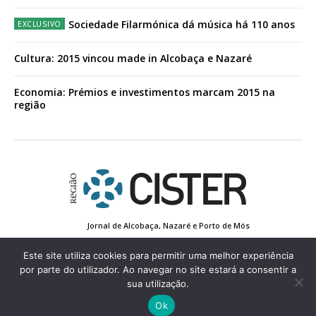
Sociedade Filarmónica dá música há 110 anos
Cultura: 2015 vincou made in Alcobaça e Nazaré
Economia: Prémios e investimentos marcam 2015 na
região
Jornal de Alcobaça, Nazaré e Porto de Mós
Estatuto Editorial
Contactos
Política de Privacidade
Conta de Registo
Edição Impressa
Este site utiliza cookies para permitir uma melhor experiência
por parte do utilizador. Ao navegar no site estará a consentir a
sua utilização.
© 2022 Região de Cister - Todos os direitos reservados.
Ok