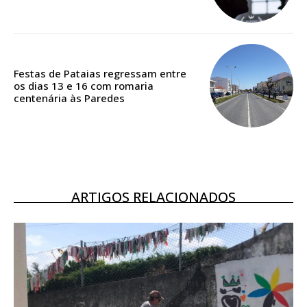
Acesso ao conteúdo online
Acesso aos conteúdos Exclusivos para
assinantes
Ofertas para assinatura anual
Festas de Pataias regressam entre
os dias 13 e 16 com romaria
Escolha o plano
centenária às Paredes
ASSINATURA
DIGITAL ANUAL
ARTIGOS RELACIONADOS
16
€
12 meses