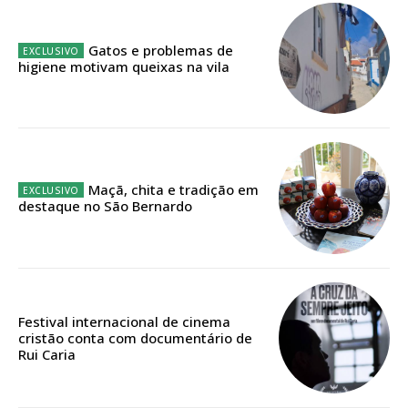
Gatos e problemas de
higiene motivam queixas na vila
Maçã, chita e tradição em
destaque no São Bernardo
Festival internacional de cinema
Planos de Assinatura
cristão conta com documentário de
Rui Caria
Faça-se assinante do Região de Cister e ajude-nos a manter este serviço
público!