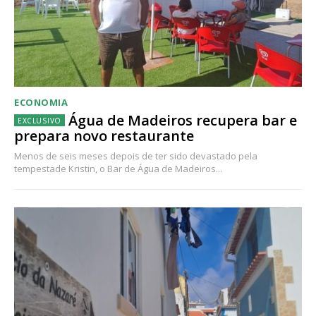
Acesso aos conteúdos Exclusivos para
assinantes
Ofertas para assinatura anual
Escolha o plano
ECONOMIA
Água de Madeiros recupera bar e
prepara novo restaurante
Menos de seis meses depois de ter sido devastado pela
tempestade Kristin, o Bar de Água de Madeiros...