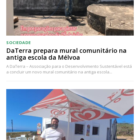
Acesso aos conteúdos Exclusivos para
assinantes
Ofertas para assinatura anual
Escolha o plano
SOCIEDADE
DaTerra prepara mural comunitário na
antiga escola da Mélvoa
A DaTerra – Associação para o Desenvolvimento Sustentável está
ASSINATURA
a concluir um novo mural comunitário na antiga escola...
DIGITAL ANUAL
16
€
12 meses
Acesso ao conteúdo online