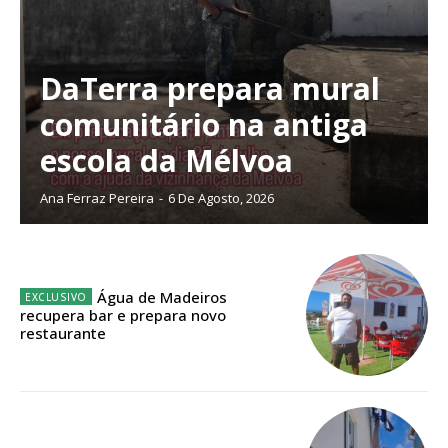
DaTerra prepara mural
comunitário na antiga
escola da Mélvoa
Ana Ferraz Pereira
-
6 De Agosto, 2026
Água de Madeiros
recupera bar e prepara novo
restaurante
Planos de Assinatura
Faça-se assinante do Região de Cister e ajude-nos a manter este serviço
público!