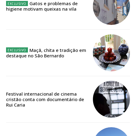
Gatos e problemas de
Sendo assinante terá acesso a todos os conteúdos exclusivos e versões
higiene motivam queixas na vila
digitais.
Escolha o plano de assinatura desejado:
ASSINATURA
Maçã, chita e tradição em
destaque no São Bernardo
IMPRESSA
32
€
12 meses
Festival internacional de cinema
cristão conta com documentário de
Rui Caria
Edição em papel entregue à Quinta-feira em sua
casa
Acesso ao conteúdo online
Acesso aos conteúdos Exclusivos para