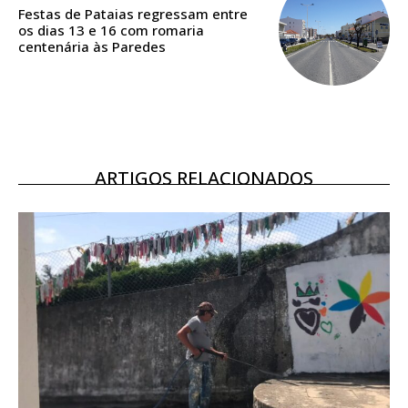
assinantes
Festas de Pataias regressam entre
os dias 13 e 16 com romaria
Ofertas para assinatura anual
centenária às Paredes
Escolha o plano
ARTIGOS RELACIONADOS
ASSINATURA
DIGITAL ANUAL
16
€
12 meses
Acesso ao conteúdo online
Acesso aos conteúdos Exclusivos para