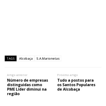
Alcobaça
S.A.Marionetas
TAGS
Artigo anterior
Próximo artigo
Número de empresas
Tudo a postos para
distinguidas como
os Santos Populares
PME Líder diminui na
de Alcobaça
região