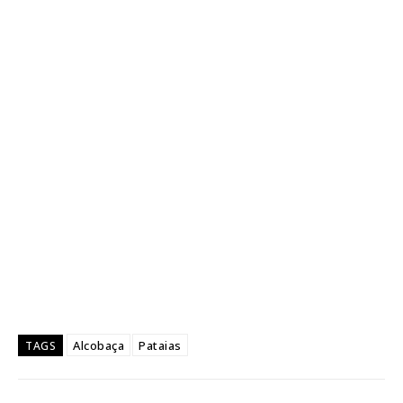
Alcobaça
Pataias
TAGS