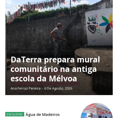
DaTerra prepara mural
comunitário na antiga
escola da Mélvoa
Ana Ferraz Pereira
-
6 De Agosto, 2026
Planos de Assinatura
Água de Madeiros