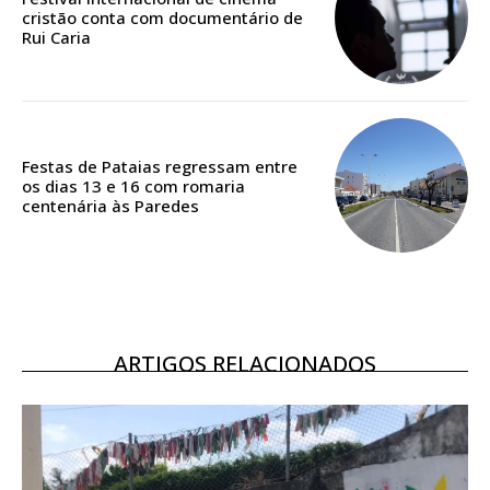
casa
cristão conta com documentário de
Acesso ao conteúdo online
Rui Caria
Acesso aos conteúdos Exclusivos para
assinantes
Ofertas para assinatura anual
Festas de Pataias regressam entre
Escolha o plano
os dias 13 e 16 com romaria
centenária às Paredes
ASSINATURA
DIGITAL ANUAL
16
€
ARTIGOS RELACIONADOS
12 meses