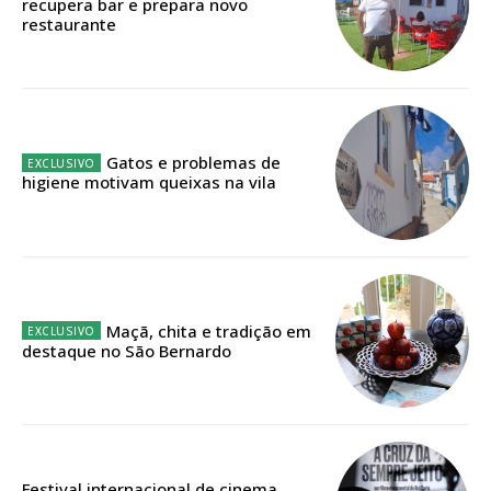
recupera bar e prepara novo
restaurante
Faça-se assinante do Região de Cister e ajude-nos a manter este serviço
público!
Sendo assinante terá acesso a todos os conteúdos exclusivos e versões
digitais.
Escolha o plano de assinatura desejado:
Gatos e problemas de
higiene motivam queixas na vila
ASSINATURA
IMPRESSA
32
€
Maçã, chita e tradição em
destaque no São Bernardo
12 meses
Edição em papel entregue à Quinta-feira em sua
Festival internacional de cinema