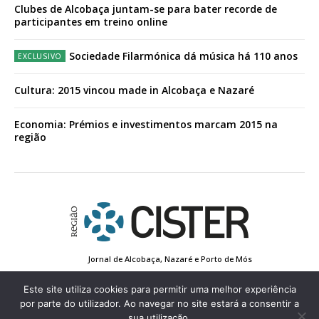
Clubes de Alcobaça juntam-se para bater recorde de
participantes em treino online
Sociedade Filarmónica dá música há 110 anos
Cultura: 2015 vincou made in Alcobaça e Nazaré
Economia: Prémios e investimentos marcam 2015 na
região
Jornal de Alcobaça, Nazaré e Porto de Mós
Estatuto Editorial
Contactos
Política de Privacidade
Conta de Registo
Edição Impressa
Este site utiliza cookies para permitir uma melhor experiência
por parte do utilizador. Ao navegar no site estará a consentir a
sua utilização.