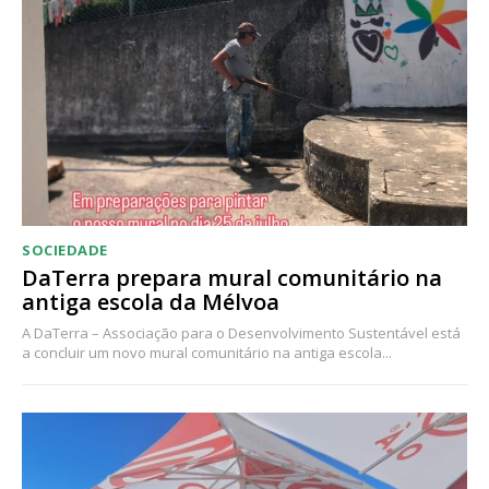
Acesso ao conteúdo online
Acesso aos conteúdos Exclusivos para
assinantes
Ofertas para assinatura anual
Escolha o plano
SOCIEDADE
DaTerra prepara mural comunitário na
antiga escola da Mélvoa
A DaTerra – Associação para o Desenvolvimento Sustentável está
a concluir um novo mural comunitário na antiga escola...