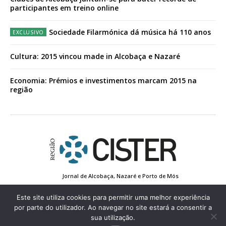
participantes em treino online
Sociedade Filarmónica dá música há 110 anos
Cultura: 2015 vincou made in Alcobaça e Nazaré
Economia: Prémios e investimentos marcam 2015 na
região
Jornal de Alcobaça, Nazaré e Porto de Mós
Estatuto Editorial
Contactos
Política de Privacidade
Conta de Registo
Edição Impressa
Este site utiliza cookies para permitir uma melhor experiência
por parte do utilizador. Ao navegar no site estará a consentir a
sua utilização.
© 2022 Região de Cister - Todos os direitos reservados.