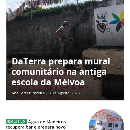
DaTerra prepara mural
comunitário na antiga
escola da Mélvoa
Ana Ferraz Pereira
-
6 De Agosto, 2026
Planos de Assinatura
Água de Madeiros
recupera bar e prepara novo