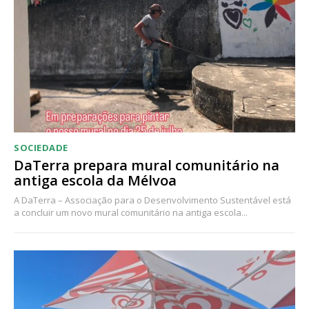
Acesso ao conteúdo online
Acesso aos conteúdos Exclusivos para
assinantes
Ofertas para assinatura anual
Escolha o plano
SOCIEDADE
DaTerra prepara mural comunitário na
antiga escola da Mélvoa
A DaTerra – Associação para o Desenvolvimento Sustentável está
a concluir um novo mural comunitário na antiga escola...