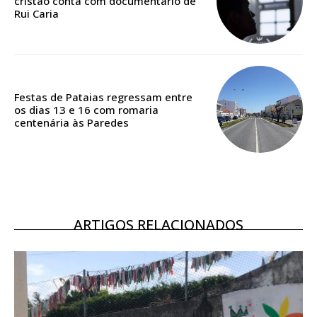
cristão conta com documentário de
Rui Caria
Acesso ao conteúdo online
Acesso aos conteúdos Exclusivos para
assinantes
Ofertas para assinatura anual
Festas de Pataias regressam entre
os dias 13 e 16 com romaria
Escolha o plano
centenária às Paredes
ASSINATURA
DIGITAL ANUAL
ARTIGOS RELACIONADOS
16
€
12 meses