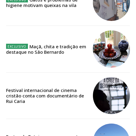
assinantes
higiene motivam queixas na vila
Ofertas para assinatura anual
Escolha o plano
Maçã, chita e tradição em
destaque no São Bernardo
ASSINATURA
DIGITAL ANUAL
16
€
Festival internacional de cinema
12 meses
cristão conta com documentário de
Rui Caria
Acesso ao conteúdo online
Acesso aos conteúdos Exclusivos para
assinantes