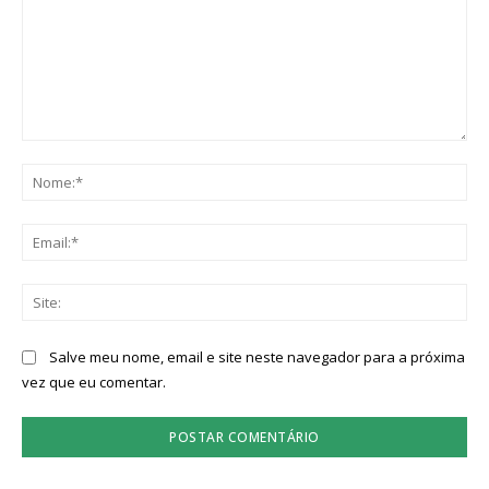
Comentário:
No
Ema
Sit
Salve meu nome, email e site neste navegador para a próxima
vez que eu comentar.