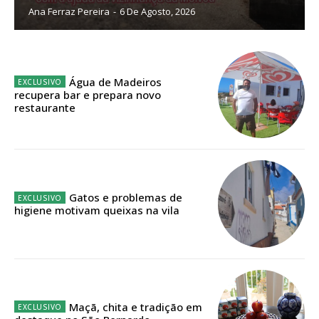
Ana Ferraz Pereira
-
6 De Agosto, 2026
Planos de Assinatura
Faça-se assinante do Região de Cister e ajude-nos a manter este serviço
público!
Água de Madeiros
recupera bar e prepara novo
Sendo assinante terá acesso a todos os conteúdos exclusivos e versões
restaurante
digitais.
Escolha o plano de assinatura desejado:
Gatos e problemas de
ASSINATURA
higiene motivam queixas na vila
IMPRESSA
32
€
12 meses
Maçã, chita e tradição em