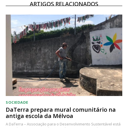
12 meses
ARTIGOS RELACIONADOS
Acesso ao conteúdo online
Acesso aos conteúdos Exclusivos para
assinantes
Ofertas para assinatura anual
Escolha o plano
SOCIEDADE
DaTerra prepara mural comunitário na
antiga escola da Mélvoa
A DaTerra – Associação para o Desenvolvimento Sustentável está