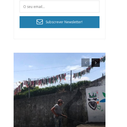
Subscrever Newsletter!
ra
público!