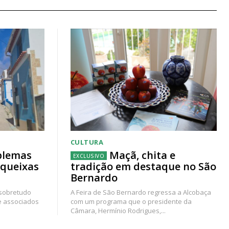
CULTURA
blemas
Maçã, chita e
 queixas
tradição em destaque no São
Bernardo
 sobretudo
A Feira de São Bernardo regressa a Alcobaça
e associados
com um programa que o presidente da
Câmara, Hermínio Rodrigues,...