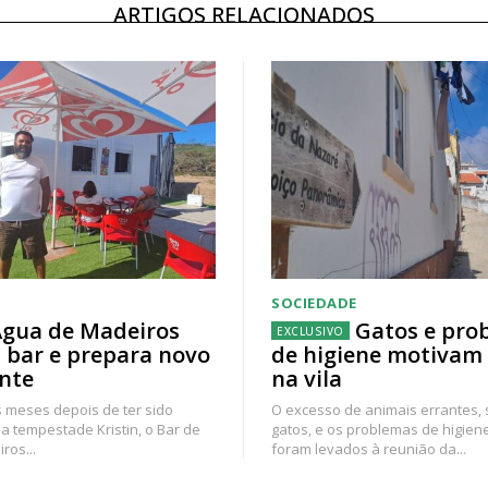
ARTIGOS RELACIONADOS
SOCIEDADE
gua de Madeiros
Gatos e pro
 bar e prepara novo
de higiene motivam
nte
na vila
 meses depois de ter sido
O excesso de animais errantes,
a tempestade Kristin, o Bar de
gatos, e os problemas de higien
ros...
foram levados à reunião da...