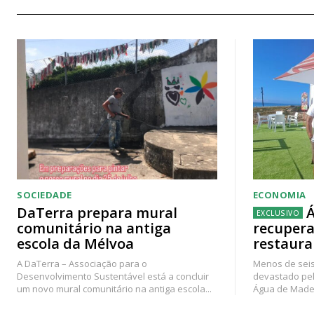
SOCIEDADE
ECONOMIA
DaTerra prepara mural
Á
comunitário na antiga
recupera
escola da Mélvoa
restaura
A DaTerra – Associação para o
Menos de seis
Desenvolvimento Sustentável está a concluir
devastado pel
um novo mural comunitário na antiga escola...
Água de Madei