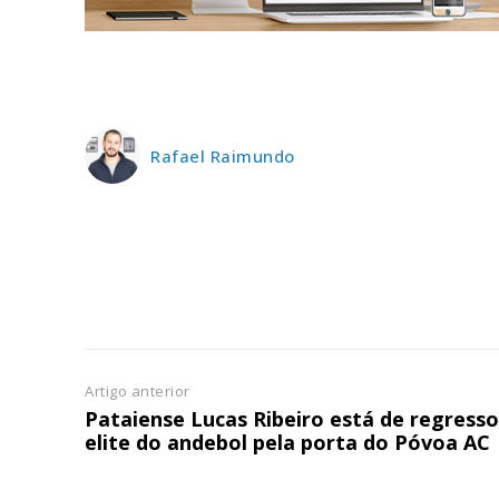
ASSIN
IMPR
3
12 m
Rafael Raimundo
Edição em papel ent
em sua casa
Acesso ao conteúdo
Acesso aos conteúd
assinantes
Ofertas para assina
Artigo anterior
Pataiense Lucas Ribeiro está de regresso
Escolha
elite do andebol pela porta do Póvoa AC