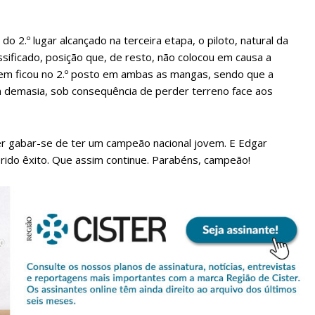
o 2.º lugar alcançado na terceira etapa, o piloto, natural da
assificado, posição que, de resto, não colocou em causa a
em ficou no 2.º posto em ambas as mangas, sendo que a
 em demasia, sob consequência de perder terreno face aos
er gabar-se de ter um campeão nacional jovem. E Edgar
erido êxito. Que assim continue. Parabéns, campeão!
lanos de Assinatu
 assinante do Região de Cister e ajude-nos a manter este serviço 
Sendo assinante terá acesso a todos os conteúdos exclusivos e versões digitais.
Escolha o plano de assinatura desejado: