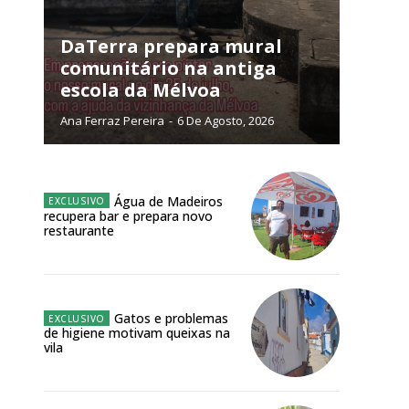
NATURA
L ANUAL
DaTerra prepara mural
comunitário na antiga
6
€
escola da Mélvoa
Ana Ferraz Pereira
-
6 De Agosto, 2026
meses
o online
Água de Madeiros
os Exclusivos para
recupera bar e prepara novo
restaurante
atura anual
 o plano
Gatos e problemas
de higiene motivam queixas na
vila