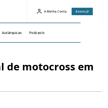
A Minha Conta
Assine já!
Autárquicas
Podcasts
nal de motocross em