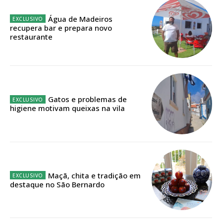
Água de Madeiros
Faça-se assinante do Região de Cister e ajude-nos a manter este serviço
recupera bar e prepara novo
público!
restaurante
Sendo assinante terá acesso a todos os conteúdos exclusivos e versões
digitais.
Escolha o plano de assinatura desejado:
Gatos e problemas de
higiene motivam queixas na vila
ASSINATURA
IMPRESSA
32
€
Maçã, chita e tradição em
12 meses
destaque no São Bernardo