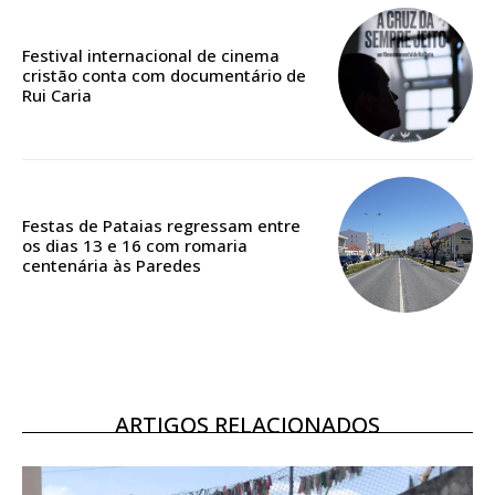
Edição em papel entregue à Quinta-feira em sua
casa
Festival internacional de cinema
Acesso ao conteúdo online
cristão conta com documentário de
Rui Caria
Acesso aos conteúdos Exclusivos para
assinantes
Ofertas para assinatura anual
Escolha o plano
Festas de Pataias regressam entre
os dias 13 e 16 com romaria
centenária às Paredes
ASSINATURA
DIGITAL ANUAL
16
€
ARTIGOS RELACIONADOS
12 meses