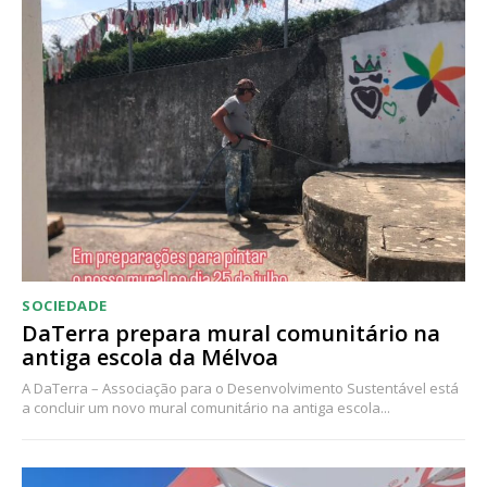
Acesso ao conteúdo online
Acesso aos conteúdos Exclusivos para
assinantes
Ofertas para assinatura anual
Escolha o plano
SOCIEDADE
DaTerra prepara mural comunitário na
antiga escola da Mélvoa
A DaTerra – Associação para o Desenvolvimento Sustentável está
a concluir um novo mural comunitário na antiga escola...