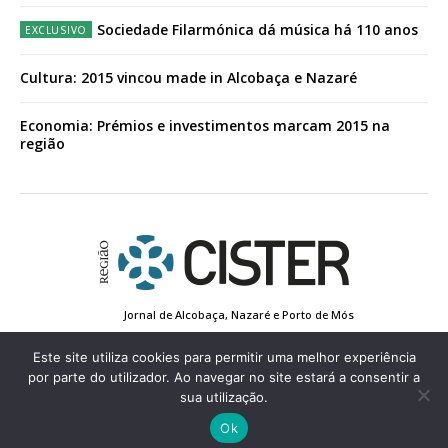
Sociedade Filarmónica dá música há 110 anos
Cultura: 2015 vincou made in Alcobaça e Nazaré
Economia: Prémios e investimentos marcam 2015 na
região
Jornal de Alcobaça, Nazaré e Porto de Mós
Estatuto Editorial
Contactos
Política de Privacidade
Conta de Registo
Edição Impressa
Este site utiliza cookies para permitir uma melhor experiência
por parte do utilizador. Ao navegar no site estará a consentir a
sua utilização.
© 2022 Região de Cister - Todos os direitos reservados.
Ok