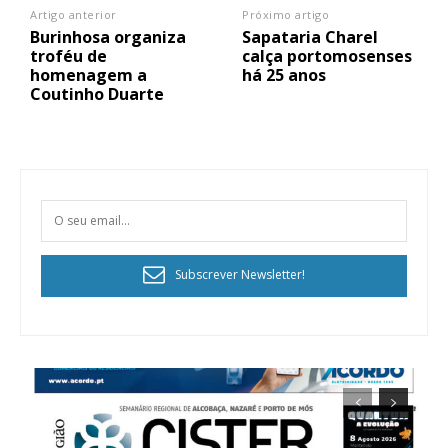
Artigo anterior
Próximo artigo
Burinhosa organiza
Sapataria Charel
troféu de
calça portomosenses
homenagem a
há 25 anos
Coutinho Duarte
Subscrever Newsletter!