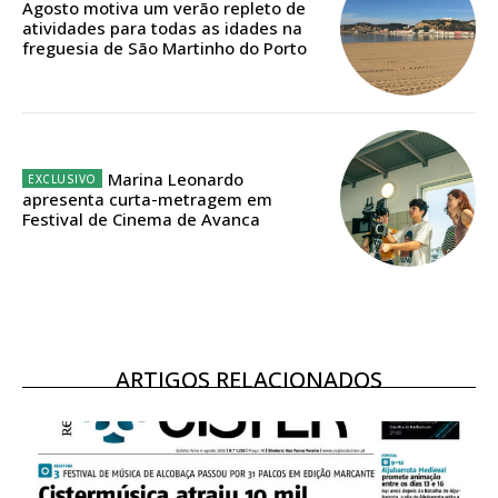
Agosto motiva um verão repleto de
Acesso ao conteúdo online
atividades para todas as idades na
Acesso aos conteúdos Exclusivos para
freguesia de São Martinho do Porto
assinantes
Ofertas para assinatura anual
Escolha o plano
Marina Leonardo
apresenta curta-metragem em
Festival de Cinema de Avanca
ASSINATURA
DIGITAL ANUAL
16
€
ARTIGOS RELACIONADOS
12 meses