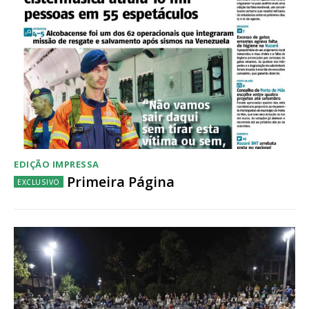
Acesso ao conteúdo online
Acesso aos conteúdos Exclusivos para
assinantes
Ofertas para assinatura anual
Escolha o plano
EDIÇÃO IMPRESSA
Primeira Página