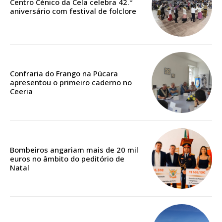
Centro Cénico da Cela celebra 42.º
público!
aniversário com festival de folclore
Sendo assinante terá acesso a todos os conteúdos exclusivos e versões
digitais.
Escolha o plano de assinatura desejado:
Confraria do Frango na Púcara
apresentou o primeiro caderno no
Ceeria
ASSINATURA
IMPRESSA
32
€
Bombeiros angariam mais de 20 mil
euros no âmbito do peditório de
12 meses
Natal
Edição em papel entregue à Quinta-feira em sua
casa