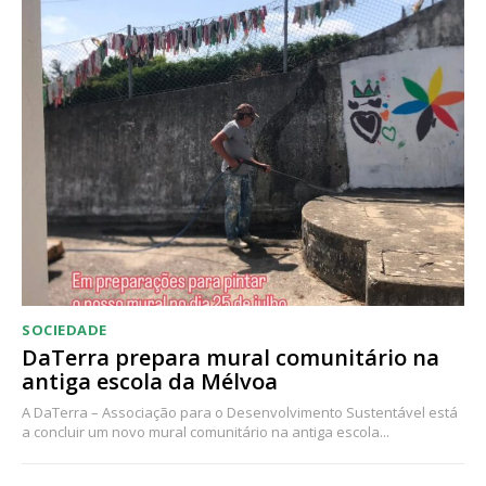
SOCIEDADE
DaTerra prepara mural comunitário na
antiga escola da Mélvoa
A DaTerra – Associação para o Desenvolvimento Sustentável está
a concluir um novo mural comunitário na antiga escola...