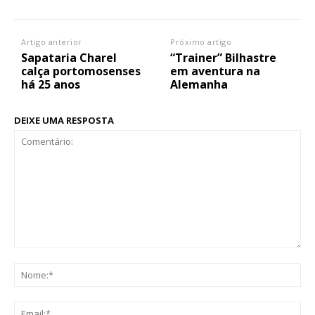
Artigo anterior
Próximo artigo
Sapataria Charel
“Trainer” Bilhastre
calça portomosenses
em aventura na
há 25 anos
Alemanha
DEIXE UMA RESPOSTA
Comentário:
No
Ema