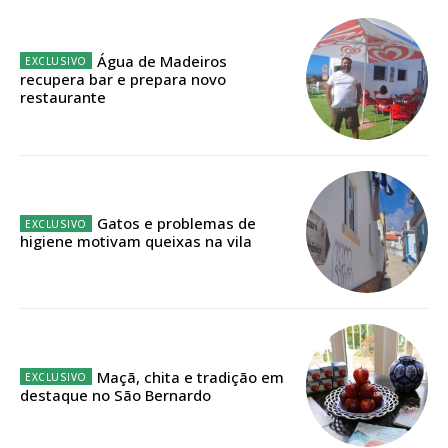
Edição em papel entregue à Quinta-feira em sua
casa
Água de Madeiros
Acesso ao conteúdo online
recupera bar e prepara novo
restaurante
Acesso aos conteúdos Exclusivos para
assinantes
Ofertas para assinatura anual
Escolha o plano
Gatos e problemas de
higiene motivam queixas na vila
ASSINATURA
DIGITAL ANUAL
16
€
Maçã, chita e tradição em
destaque no São Bernardo
12 meses