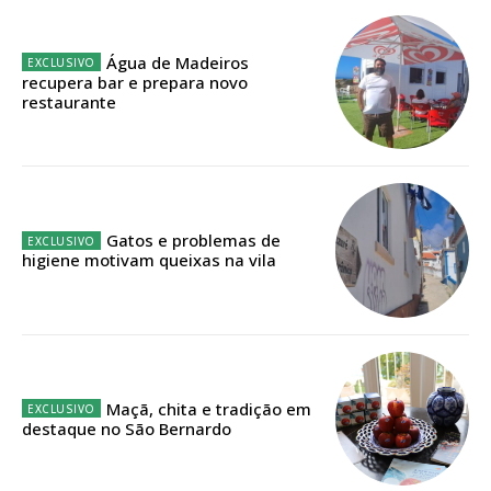
Planos de Assinatura
Água de Madeiros
Faça-se assinante do Região de Cister e ajude-nos a manter este serviço
recupera bar e prepara novo
público!
restaurante
Sendo assinante terá acesso a todos os conteúdos exclusivos e versões
digitais.
Escolha o plano de assinatura desejado:
Gatos e problemas de
higiene motivam queixas na vila
ASSINATURA
IMPRESSA
32
€
Maçã, chita e tradição em
12 meses
destaque no São Bernardo