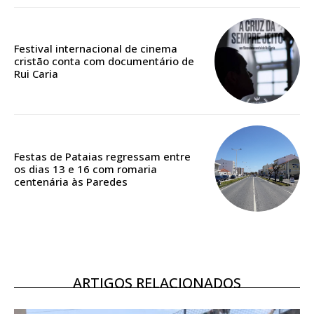
Edição em papel entregue à Quinta-feira em sua
casa
Acesso ao conteúdo online
Festival internacional de cinema
cristão conta com documentário de
Acesso aos conteúdos Exclusivos para
Rui Caria
assinantes
Ofertas para assinatura anual
Escolha o plano
Festas de Pataias regressam entre
os dias 13 e 16 com romaria
centenária às Paredes
ASSINATURA
DIGITAL ANUAL
16
€
ARTIGOS RELACIONADOS
12 meses