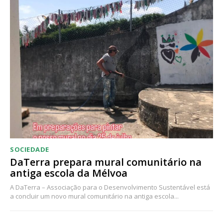
Acesso ao conteúdo online
Acesso aos conteúdos Exclusivos para
assinantes
Ofertas para assinatura anual
Escolha o plano
SOCIEDADE
DaTerra prepara mural comunitário na
antiga escola da Mélvoa
A DaTerra – Associação para o Desenvolvimento Sustentável está
a concluir um novo mural comunitário na antiga escola...