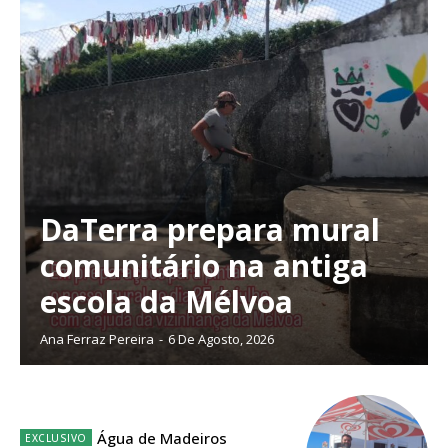
DaTerra prepara mural
comunitário na antiga
escola da Mélvoa
Ana Ferraz Pereira
-
6 De Agosto, 2026
Planos de Assinatura
Água de Madeiros