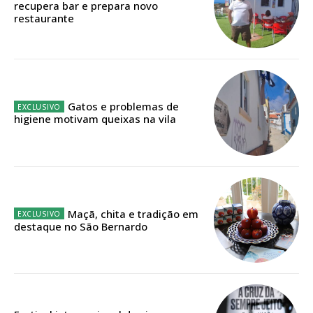
recupera bar e prepara novo
restaurante
Faça-se assinante do Região de Cister e ajude-nos a manter este serviço
público!
Sendo assinante terá acesso a todos os conteúdos exclusivos e versões
digitais.
Escolha o plano de assinatura desejado:
Gatos e problemas de
higiene motivam queixas na vila
ASSINATURA
IMPRESSA
32
€
Maçã, chita e tradição em
destaque no São Bernardo
12 meses
Edição em papel entregue à Quinta-feira em sua