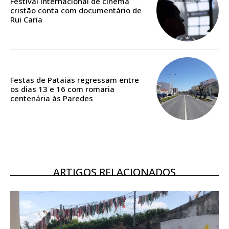
Festival internacional de cinema
casa
cristão conta com documentário de
Acesso ao conteúdo online
Rui Caria
Acesso aos conteúdos Exclusivos para
assinantes
Ofertas para assinatura anual
Festas de Pataias regressam entre
Escolha o plano
os dias 13 e 16 com romaria
centenária às Paredes
ASSINATURA
DIGITAL ANUAL
16
€
ARTIGOS RELACIONADOS
12 meses