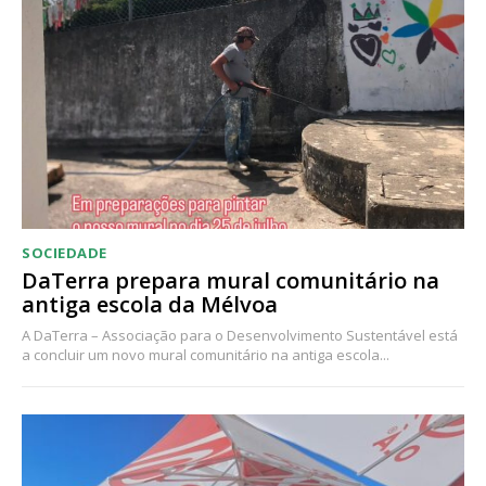
Acesso ao conteúdo online
Acesso aos conteúdos Exclusivos para
assinantes
Ofertas para assinatura anual
Escolha o plano
SOCIEDADE
DaTerra prepara mural comunitário na
antiga escola da Mélvoa
A DaTerra – Associação para o Desenvolvimento Sustentável está
a concluir um novo mural comunitário na antiga escola...