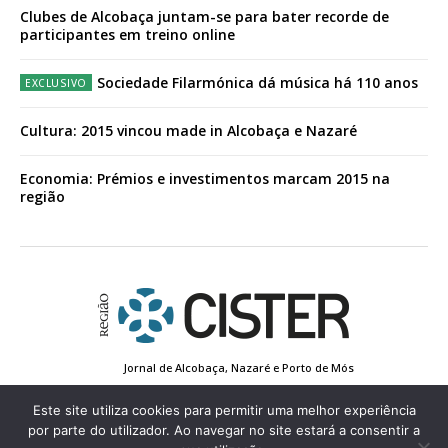
Clubes de Alcobaça juntam-se para bater recorde de
participantes em treino online
Sociedade Filarmónica dá música há 110 anos
Cultura: 2015 vincou made in Alcobaça e Nazaré
Economia: Prémios e investimentos marcam 2015 na
região
Jornal de Alcobaça, Nazaré e Porto de Mós
Estatuto Editorial
Contactos
Política de Privacidade
Conta de Registo
Edição Impressa
Este site utiliza cookies para permitir uma melhor experiência
por parte do utilizador. Ao navegar no site estará a consentir a