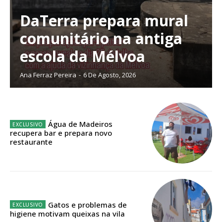
DaTerra prepara mural
comunitário na antiga
Planos de Assinatura
escola da Mélvoa
Ana Ferraz Pereira
-
6 De Agosto, 2026
Faça-se assinante do Região de Cister e ajude-nos a manter este serviço
público!
Sendo assinante terá acesso a todos os conteúdos exclusivos e versões
digitais.
Água de Madeiros
Escolha o plano de assinatura desejado:
recupera bar e prepara novo
restaurante
ASSINATURA
IMPRESSA
Gatos e problemas de
32
€
higiene motivam queixas na vila