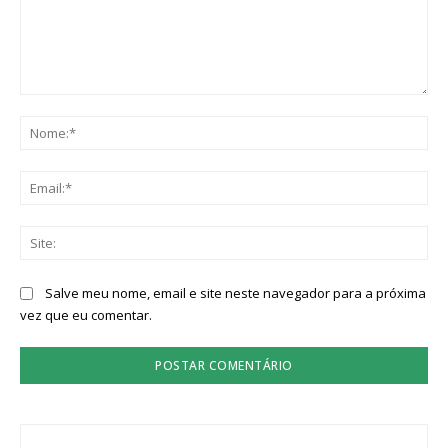
Comentário:
No
Ema
Sit
Salve meu nome, email e site neste navegador para a próxima
vez que eu comentar.