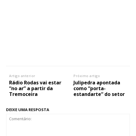
Artigo anterior
Próximo artigo
Rádio Rodas vai estar
Julipedra apontada
“no ar” a partir da
como “porta-
Tremoceira
estandarte“ do setor
DEIXE UMA RESPOSTA