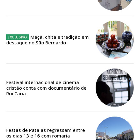
12 meses
Maçã, chita e tradição em
Edição em papel entregue à Quinta-feira em sua
destaque no São Bernardo
casa
Acesso ao conteúdo online
Acesso aos conteúdos Exclusivos para
assinantes
Ofertas para assinatura anual
Festival internacional de cinema
cristão conta com documentário de
Escolha o plano
Rui Caria
ASSINATURA
Festas de Pataias regressam entre
DIGITAL ANUAL
os dias 13 e 16 com romaria