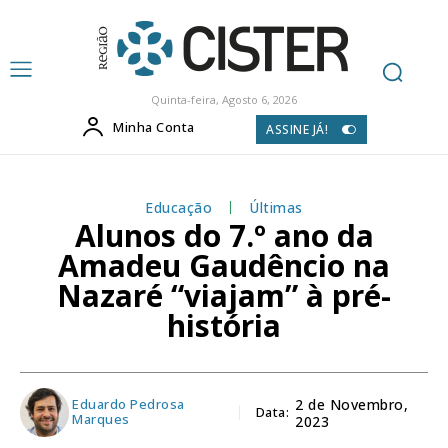
Quinta-feira, Agosto 6, 2026
Minha Conta
ASSINE JÁ!
Educação
Últimas
Alunos do 7.º ano da
Amadeu Gaudêncio na
Nazaré “viajam” à pré-
história
Eduardo Pedrosa
2 de Novembro,
Data:
Marques
2023