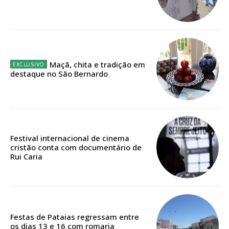
Ofertas para assinatura anual
Escolha o plano
Maçã, chita e tradição em
destaque no São Bernardo
ASSINATURA
DIGITAL ANUAL
16
€
Festival internacional de cinema
cristão conta com documentário de
12 meses
Rui Caria
Acesso ao conteúdo online
Acesso aos conteúdos Exclusivos para
Festas de Pataias regressam entre
assinantes
os dias 13 e 16 com romaria