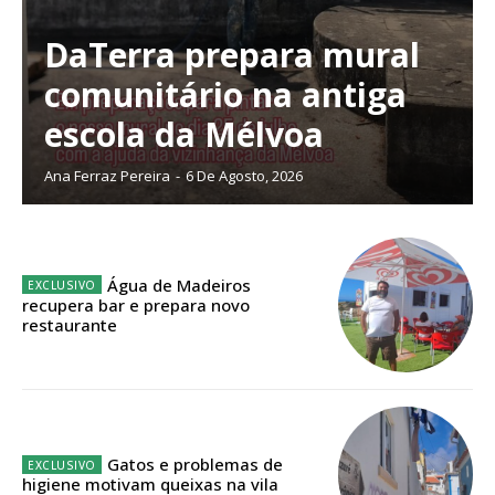
digitais.
Escolha o plano de assinatura desejado:
DaTerra prepara mural
comunitário na antiga
escola da Mélvoa
ASSINATURA
Ana Ferraz Pereira
-
6 De Agosto, 2026
IMPRESSA
32
€
12 meses
Água de Madeiros
recupera bar e prepara novo
restaurante
Edição em papel entregue à Quinta-feira em sua
casa
Acesso ao conteúdo online
Gatos e problemas de
Acesso aos conteúdos Exclusivos para
higiene motivam queixas na vila
assinantes