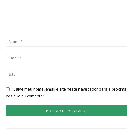
Comentário:
No
Ema
Sit
Salve meu nome, email e site neste navegador para a próxima
vez que eu comentar.