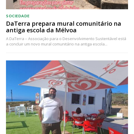
SOCIEDADE
DaTerra prepara mural comunitário na
antiga escola da Mélvoa
A DaTerra – Associação para o Desenvolvimento Sustentável está
a concluir um novo mural comunitário na antiga escola...