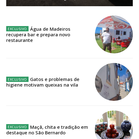
ASSINATURA
IMPRESSA
Água de Madeiros
32
€
recupera bar e prepara novo
restaurante
12 meses
Gatos e problemas de
Edição em papel entregue à Quinta-feira em sua
higiene motivam queixas na vila
casa
Acesso ao conteúdo online
Acesso aos conteúdos Exclusivos para
assinantes
Ofertas para assinatura anual
Maçã, chita e tradição em
destaque no São Bernardo
Escolha o plano