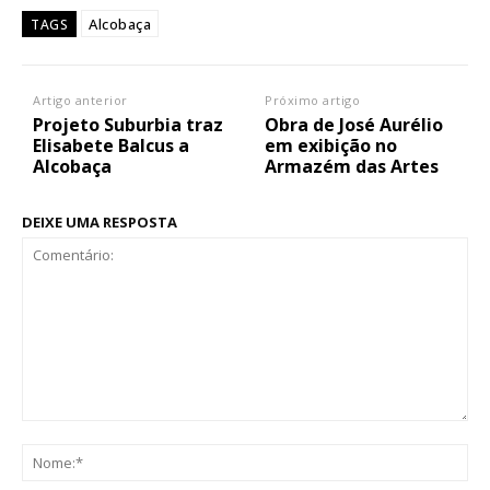
Alcobaça
TAGS
Artigo anterior
Próximo artigo
Projeto Suburbia traz
Obra de José Aurélio
Elisabete Balcus a
em exibição no
Alcobaça
Armazém das Artes
DEIXE UMA RESPOSTA
Comentário:
No