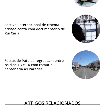
ASSINATURA
Festival internacional de cinema
cristão conta com documentário de
DIGITAL ANUAL
Rui Caria
16
€
12 meses
Festas de Pataias regressam entre
os dias 13 e 16 com romaria
centenária às Paredes
Acesso ao conteúdo online
Acesso aos conteúdos Exclusivos para
assinantes
Ofertas para assinatura anual
ARTIGOS RELACIONADOS
Escolha o plano