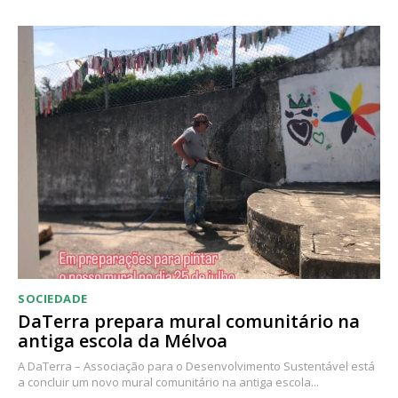
SOCIEDADE
DaTerra prepara mural comunitário na
antiga escola da Mélvoa
A DaTerra – Associação para o Desenvolvimento Sustentável está
a concluir um novo mural comunitário na antiga escola...