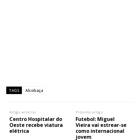
Alcobaça
TAGS
Artigo anterior
Próximo artigo
Centro Hospitalar do
Futebol: Miguel
Oeste recebe viatura
Vieira vai estrear-se
elétrica
como internacional
jovem