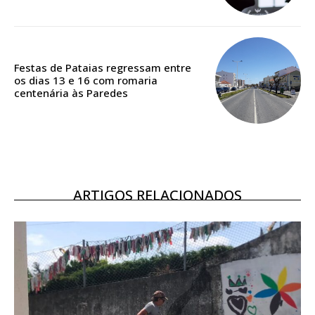
ASSINATURA
DIGITAL ANUAL
16
€
Festas de Pataias regressam entre
os dias 13 e 16 com romaria
centenária às Paredes
12 meses
Acesso ao conteúdo online
Acesso aos conteúdos Exclusivos para
assinantes
ARTIGOS RELACIONADOS
Ofertas para assinatura anual
Escolha o plano