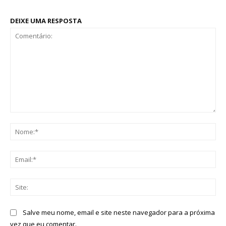
DEIXE UMA RESPOSTA
Comentário:
No
Ema
Sit
Salve meu nome, email e site neste navegador para a próxima
vez que eu comentar.