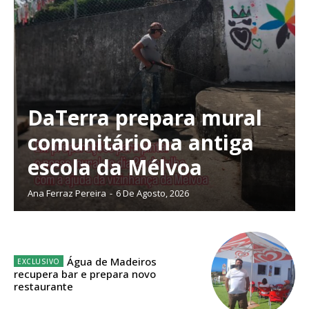
Planos de Assinatura
DaTerra prepara mural
comunitário na antiga
Faça-se assinante do Região de Cister e ajude-nos a manter este serviço
escola da Mélvoa
público!
Sendo assinante terá acesso a todos os conteúdos exclusivos e versões
Ana Ferraz Pereira
-
6 De Agosto, 2026
digitais.
Escolha o plano de assinatura desejado:
Água de Madeiros
recupera bar e prepara novo
restaurante
ASSINATURA