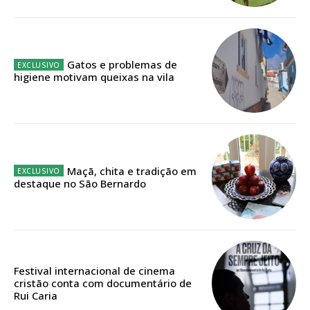
IMPRESSA
32
€
Gatos e problemas de
12 meses
higiene motivam queixas na vila
Edição em papel entregue à Quinta-feira em sua
casa
Acesso ao conteúdo online
Maçã, chita e tradição em
Acesso aos conteúdos Exclusivos para
destaque no São Bernardo
assinantes
Ofertas para assinatura anual
Escolha o plano
Festival internacional de cinema
cristão conta com documentário de
Rui Caria