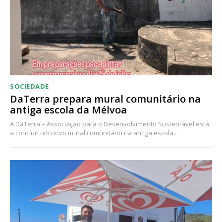
SOCIEDADE
DaTerra prepara mural comunitário na
antiga escola da Mélvoa
A DaTerra – Associação para o Desenvolvimento Sustentável está
a concluir um novo mural comunitário na antiga escola...