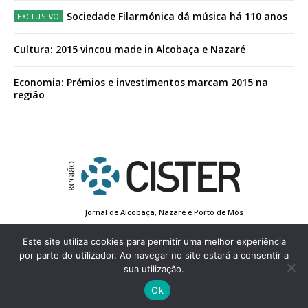
Sociedade Filarmónica dá música há 110 anos
Cultura: 2015 vincou made in Alcobaça e Nazaré
Economia: Prémios e investimentos marcam 2015 na
região
Jornal de Alcobaça, Nazaré e Porto de Mós
Estatuto Editorial
Contactos
Política de Privacidade
Conta de Registo
Edição Impressa
Este site utiliza cookies para permitir uma melhor experiência
por parte do utilizador. Ao navegar no site estará a consentir a
sua utilização.
© 2022 Região de Cister - Todos os direitos reservados.
Ok