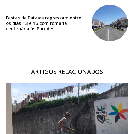
ASSINATURA
DIGITAL ANUAL
16
€
Festas de Pataias regressam entre
os dias 13 e 16 com romaria
centenária às Paredes
12 meses
Acesso ao conteúdo online
Acesso aos conteúdos Exclusivos para
ARTIGOS RELACIONADOS
assinantes
Ofertas para assinatura anual
Escolha o plano