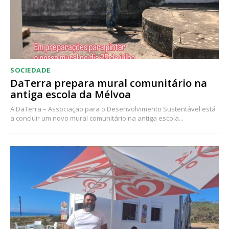
SOCIEDADE
DaTerra prepara mural comunitário na
antiga escola da Mélvoa
A DaTerra – Associação para o Desenvolvimento Sustentável está
a concluir um novo mural comunitário na antiga escola...