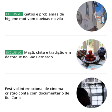
32
€
Gatos e problemas de
higiene motivam queixas na vila
12 meses
Edição em papel entregue à Quinta-feira em sua
casa
Maçã, chita e tradição em
Acesso ao conteúdo online
destaque no São Bernardo
Acesso aos conteúdos Exclusivos para
assinantes
Ofertas para assinatura anual
Escolha o plano
Festival internacional de cinema
cristão conta com documentário de
Rui Caria