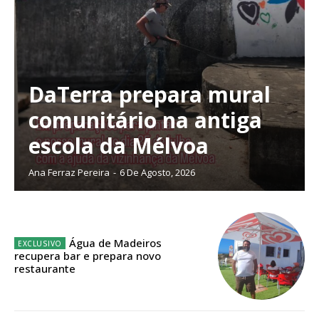
DaTerra prepara mural
Planos de Assinatura
comunitário na antiga
escola da Mélvoa
Faça-se assinante do Região de Cister e ajude-nos a manter este serviço
público!
Ana Ferraz Pereira
-
6 De Agosto, 2026
Sendo assinante terá acesso a todos os conteúdos exclusivos e versões
digitais.
Escolha o plano de assinatura desejado:
Água de Madeiros
recupera bar e prepara novo
restaurante
ASSINATURA
IMPRESSA