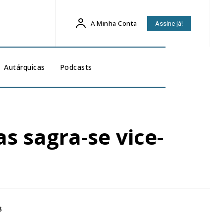
A Minha Conta
Assine já!
Autárquicas
Podcasts
s sagra-se vice-
3