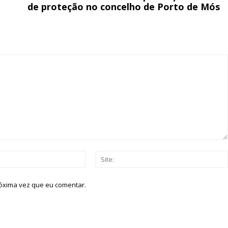
de proteção no concelho de Porto de Mós
ATURA
ASSI
ESSA
DIGITA
2
€
1
eses
12 
regue à Quinta-feira
Acesso ao conteúd
Acesso aos conteúd
 online
assinantes
os Exclusivos para
Ofertas para assin
Email:*
tura anual
Escolha
róxima vez que eu comentar.
 o plano