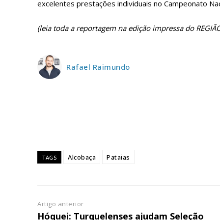
excelentes prestações individuais no Campeonato Nac
(leia toda a reportagem na edição impressa do REGI
Rafael Raimundo
P
Alcobaça
Pataias
TAGS
Faça-se
Artigo anterior
Hóquei: Turquelenses ajudam Seleção