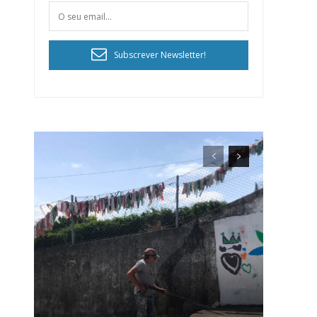
Subscrever Newsletter!
ra
público!