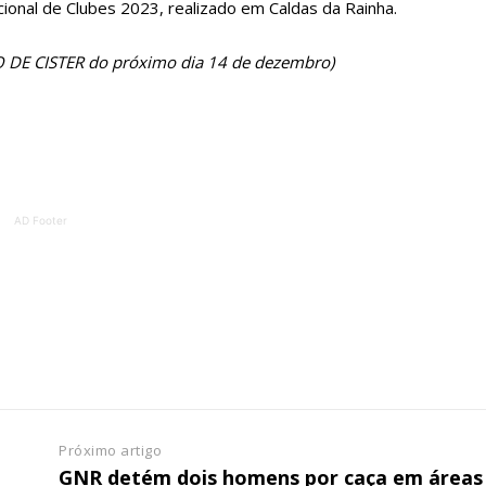
ional de Clubes 2023, realizado em Caldas da Rainha.
ÃO DE CISTER do próximo dia 14 de dezembro)
AD Footer
lanos de Assinatu
 assinante do Região de Cister e ajude-nos a manter este serviço 
Sendo assinante terá acesso a todos os conteúdos exclusivos e versões digitais.
Escolha o plano de assinatura desejado:
Próximo artigo
GNR detém dois homens por caça em áreas