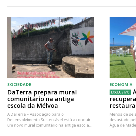
SOCIEDADE
ECONOMIA
DaTerra prepara mural
Á
comunitário na antiga
recupera
escola da Mélvoa
restaura
A DaTerra – Associação para o
Menos de seis
Desenvolvimento Sustentável está a concluir
devastado pel
um novo mural comunitário na antiga escola...
Água de Madei