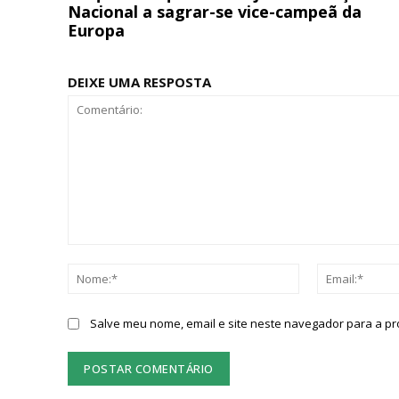
Nacional a sagrar-se vice-campeã da
ASSIN
Europa
IMPR
3
DEIXE UMA RESPOSTA
12 m
Edição em papel ent
em sua casa
Acesso ao conteúdo
Acesso aos conteúd
Comentário:
assinantes
Nome:*
Ofertas para assina
Salve meu nome, email e site neste navegador para a p
Escolha