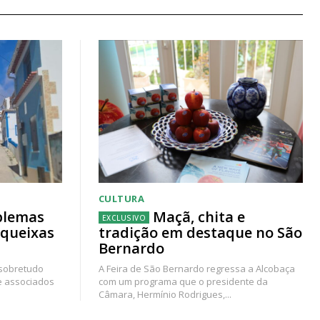
CULTURA
blemas
Maçã, chita e
 queixas
tradição em destaque no São
Bernardo
 sobretudo
A Feira de São Bernardo regressa a Alcobaça
e associados
com um programa que o presidente da
Câmara, Hermínio Rodrigues,...