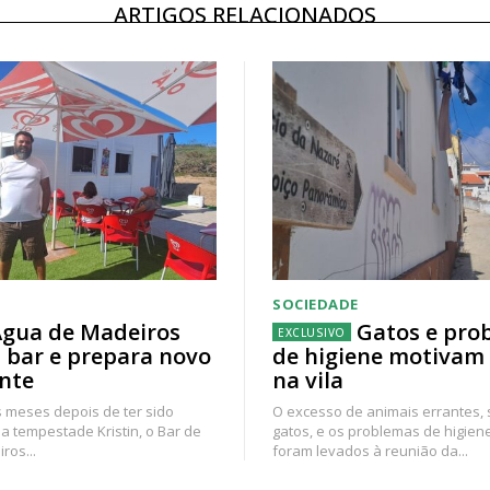
ARTIGOS RELACIONADOS
SOCIEDADE
gua de Madeiros
Gatos e pro
 bar e prepara novo
de higiene motivam
nte
na vila
 meses depois de ter sido
O excesso de animais errantes,
a tempestade Kristin, o Bar de
gatos, e os problemas de higien
ros...
foram levados à reunião da...