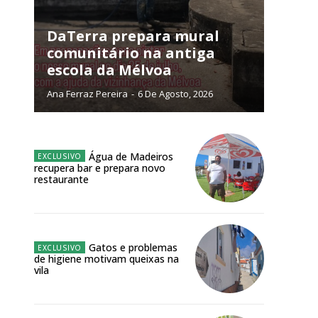
NATURA
L ANUAL
DaTerra prepara mural
comunitário na antiga
6
€
escola da Mélvoa
Ana Ferraz Pereira
-
6 De Agosto, 2026
meses
o online
Água de Madeiros
os Exclusivos para
recupera bar e prepara novo
restaurante
atura anual
Site:
 o plano
Gatos e problemas
de higiene motivam queixas na
vila