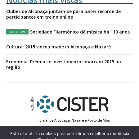
Notícias mais vistas
Clubes de Alcobaça juntam-se para bater recorde de
participantes em treino online
Sociedade Filarmónica dá música há 110 anos
Cultura: 2015 vincou made in Alcobaça e Nazaré
Economia: Prémios e investimentos marcam 2015 na
região
Jornal de Alcobaça, Nazaré e Porto de Mós
Estatuto Editorial
Contactos
Política de Privacidade
Conta de Registo
Edição Impressa
Este site utiliza cookies para permitir uma melhor experiência