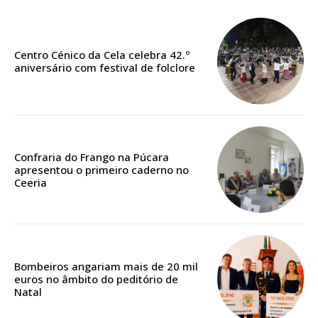
ASSINATURA
IMPRESSA
32
€
Centro Cénico da Cela celebra 42.º
aniversário com festival de folclore
12 meses
Confraria do Frango na Púcara
Edição em papel entregue à Quinta-feira em sua
apresentou o primeiro caderno no
casa
Ceeria
Acesso ao conteúdo online
Acesso aos conteúdos Exclusivos para
assinantes
Ofertas para assinatura anual
Bombeiros angariam mais de 20 mil
euros no âmbito do peditório de
Escolha o plano
Natal