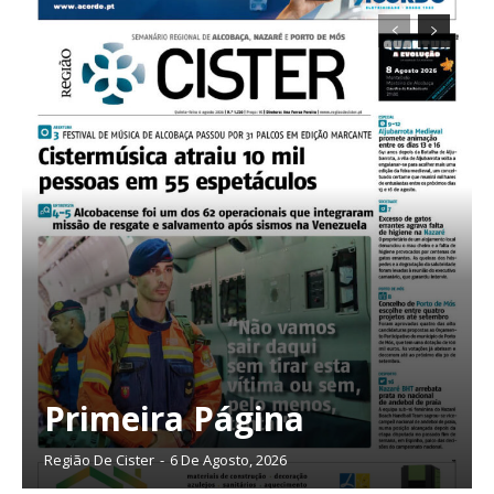
Planos de Assinatura
Faça-se assinante do Região de Cister e ajude-nos a manter este serviço
público!
Sendo assinante terá acesso a todos os conteúdos exclusivos e versões
digitais.
Escolha o plano de assinatura desejado:
Primeira Página
Região De Cister
-
6 De Agosto, 2026