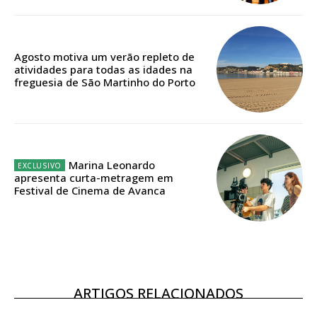
ASSINATURA
Agosto motiva um verão repleto de
DIGITAL ANUAL
atividades para todas as idades na
16
€
freguesia de São Martinho do Porto
12 meses
Marina Leonardo
apresenta curta-metragem em
Acesso ao conteúdo online
Festival de Cinema de Avanca
Acesso aos conteúdos Exclusivos para
assinantes
Ofertas para assinatura anual
Escolha o plano
ARTIGOS RELACIONADOS