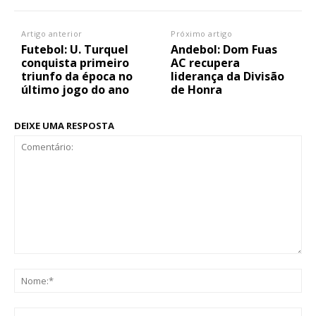
Artigo anterior
Próximo artigo
Futebol: U. Turquel
Andebol: Dom Fuas
conquista primeiro
AC recupera
triunfo da época no
liderança da Divisão
último jogo do ano
de Honra
DEIXE UMA RESPOSTA
Comentário:
No
Ema