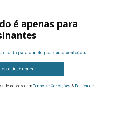
do é apenas para
sinantes
 sua conta para desbloquear este conteúdo.
lanos de Assinatu
e para desbloquear
dos de acordo com
Termos e Condições
&
Política de
 assinante do Região de Cister e ajude-nos a manter este serviço 
Sendo assinante terá acesso a todos os conteúdos exclusivos e versões digitais.
Escolha o plano de assinatura desejado: