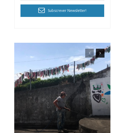
Subscrever Newsletter!
ra
público!