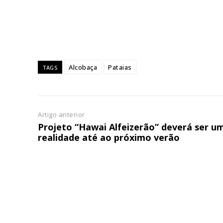
ASSIN
IMPR
3
12 m
Alcobaça
Pataias
TAGS
Edição em papel ent
em sua casa
Acesso ao conteúdo
Artigo anterior
Acesso aos conteúd
Projeto “Hawai Alfeizerão” deverá ser u
assinantes
realidade até ao próximo verão
Ofertas para assina
Escolha