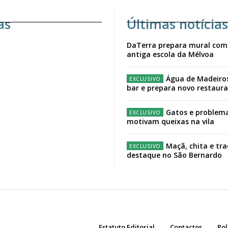
as
Últimas notícias
DaTerra prepara mural com
antiga escola da Mélvoa
Água de Madeiro
bar e prepara novo restaur
Gatos e problema
motivam queixas na vila
Maçã, chita e tr
destaque no São Bernardo
Estatuto Editorial
Contactos
Pol