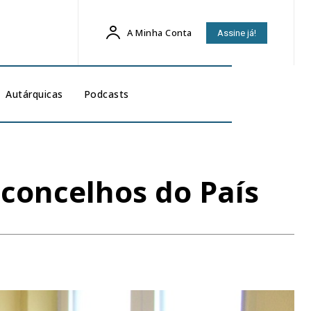
A Minha Conta
Assine já!
Autárquicas
Podcasts
 concelhos do País