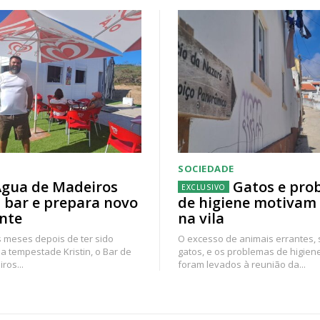
SOCIEDADE
gua de Madeiros
Gatos e pro
 bar e prepara novo
de higiene motivam
nte
na vila
 meses depois de ter sido
O excesso de animais errantes,
a tempestade Kristin, o Bar de
gatos, e os problemas de higien
ros...
foram levados à reunião da...