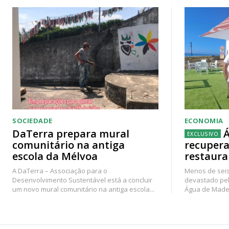
SOCIEDADE
ECONOMIA
DaTerra prepara mural
Á
comunitário na antiga
recupera
escola da Mélvoa
restaura
A DaTerra – Associação para o
Menos de seis
Desenvolvimento Sustentável está a concluir
devastado pel
um novo mural comunitário na antiga escola...
Água de Madei