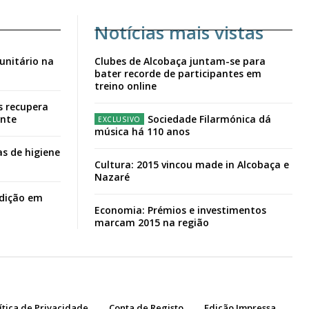
Notícias mais vistas
unitário na
Clubes de Alcobaça juntam-se para
bater recorde de participantes em
treino online
s recupera
ante
Sociedade Filarmónica dá
música há 110 anos
s de higiene
Cultura: 2015 vincou made in Alcobaça e
Nazaré
adição em
Economia: Prémios e investimentos
marcam 2015 na região
ítica de Privacidade
Conta de Registo
Edição Impressa