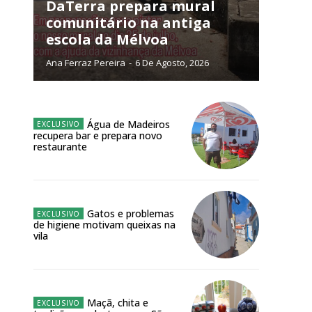
NATURA
DaTerra prepara mural
L ANUAL
comunitário na antiga
escola da Mélvoa
6
€
Ana Ferraz Pereira
-
6 De Agosto, 2026
meses
o online
Água de Madeiros
recupera bar e prepara novo
os Exclusivos para
restaurante
atura anual
Gatos e problemas
 o plano
de higiene motivam queixas na
vila
Maçã, chita e