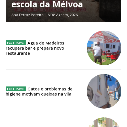
escola da Mélvoa
Escolha o plano
Ana Ferraz Pereira
-
6 De Agosto, 2026
ASSINATURA
Água de Madeiros
DIGITAL ANUAL
recupera bar e prepara novo
16
€
restaurante
12 meses
Gatos e problemas de
higiene motivam queixas na vila
Acesso ao conteúdo online
Acesso aos conteúdos Exclusivos para
assinantes
Ofertas para assinatura anual