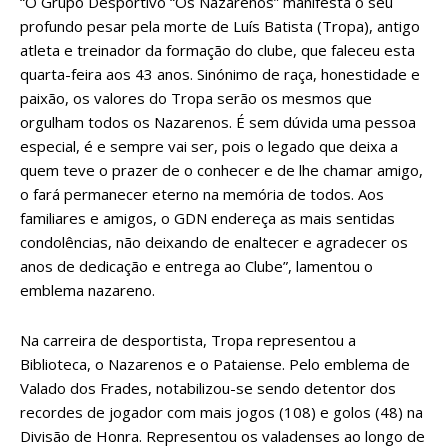
“O Grupo Desportivo “Os Nazarenos” manifesta o seu
profundo pesar pela morte de Luís Batista (Tropa), antigo
atleta e treinador da formação do clube, que faleceu esta
quarta-feira aos 43 anos. Sinónimo de raça, honestidade e
paixão, os valores do Tropa serão os mesmos que
orgulham todos os Nazarenos. É sem dúvida uma pessoa
especial, é e sempre vai ser, pois o legado que deixa a
quem teve o prazer de o conhecer e de lhe chamar amigo,
o fará permanecer eterno na memória de todos. Aos
familiares e amigos, o GDN endereça as mais sentidas
condolências, não deixando de enaltecer e agradecer os
anos de dedicação e entrega ao Clube”, lamentou o
emblema nazareno.
Na carreira de desportista, Tropa representou a
Biblioteca, o Nazarenos e o Pataiense. Pelo emblema de
Valado dos Frades, notabilizou-se sendo detentor dos
recordes de jogador com mais jogos (108) e golos (48) na
Divisão de Honra. Representou os valadenses ao longo de