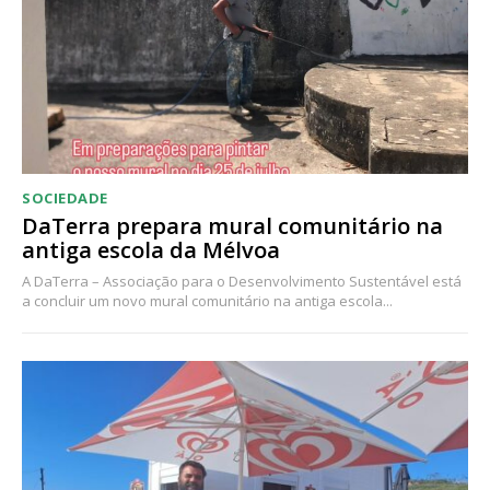
SOCIEDADE
DaTerra prepara mural comunitário na
antiga escola da Mélvoa
A DaTerra – Associação para o Desenvolvimento Sustentável está
a concluir um novo mural comunitário na antiga escola...