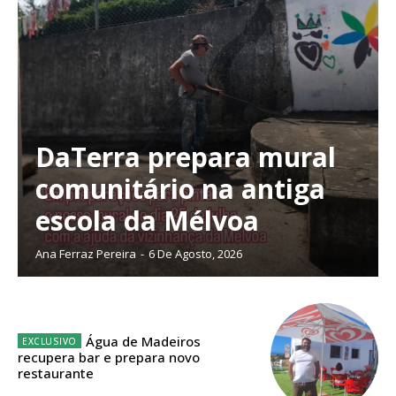
público!
Sendo assinante terá acesso a todos os conteúdos exclusivos e versões
digitais.
Escolha o plano de assinatura desejado:
DaTerra prepara mural
comunitário na antiga
ASSINATURA
IMPRESSA
escola da Mélvoa
32
€
Ana Ferraz Pereira
-
6 De Agosto, 2026
12 meses
Água de Madeiros
recupera bar e prepara novo
Edição em papel entregue à Quinta-feira em sua
restaurante
casa