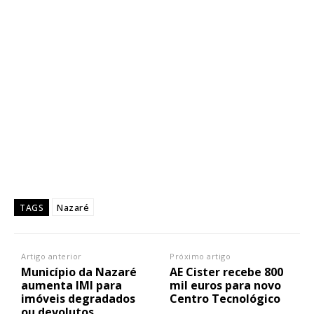
Nazaré
TAGS
Artigo anterior
Próximo artigo
Município da Nazaré
AE Cister recebe 800
aumenta IMI para
mil euros para novo
imóveis degradados
Centro Tecnológico
ou devolutos