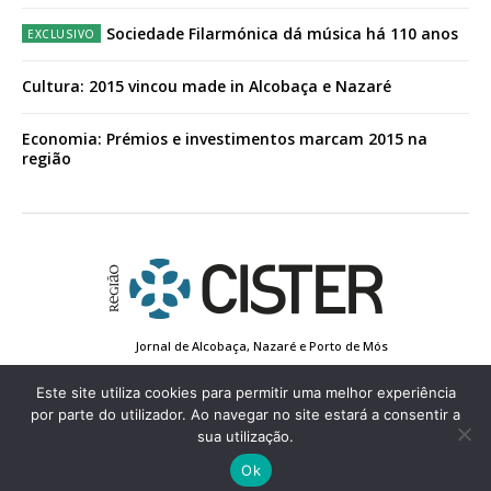
Sociedade Filarmónica dá música há 110 anos
Cultura: 2015 vincou made in Alcobaça e Nazaré
Economia: Prémios e investimentos marcam 2015 na
região
Jornal de Alcobaça, Nazaré e Porto de Mós
Estatuto Editorial
Contactos
Política de Privacidade
Conta de Registo
Edição Impressa
Este site utiliza cookies para permitir uma melhor experiência
por parte do utilizador. Ao navegar no site estará a consentir a
sua utilização.
© 2022 Região de Cister - Todos os direitos reservados.
Ok