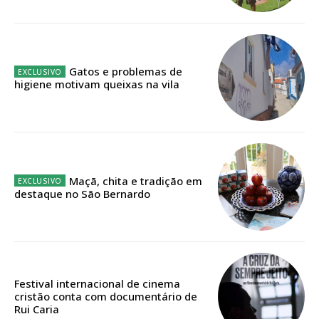
Acesso ao conteúdo online
Acesso aos conteúdos Exclusivos para
assinantes
Ofertas para assinatura anual
Gatos e problemas de
higiene motivam queixas na vila
Escolha o plano
ASSINATURA
Maçã, chita e tradição em
destaque no São Bernardo
DIGITAL ANUAL
16
€
12 meses
Festival internacional de cinema
cristão conta com documentário de
Rui Caria