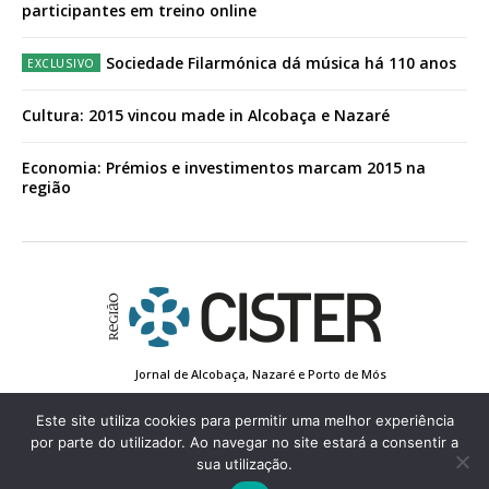
participantes em treino online
Sociedade Filarmónica dá música há 110 anos
Cultura: 2015 vincou made in Alcobaça e Nazaré
Economia: Prémios e investimentos marcam 2015 na
região
Jornal de Alcobaça, Nazaré e Porto de Mós
Estatuto Editorial
Contactos
Política de Privacidade
Conta de Registo
Edição Impressa
Este site utiliza cookies para permitir uma melhor experiência
por parte do utilizador. Ao navegar no site estará a consentir a
sua utilização.
© 2022 Região de Cister - Todos os direitos reservados.