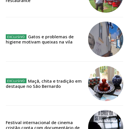
restaurante
Faça-se assinante do Região de Cister e ajude-nos a manter este serviço
público!
Sendo assinante terá acesso a todos os conteúdos exclusivos e versões
digitais.
Escolha o plano de assinatura desejado:
Gatos e problemas de
higiene motivam queixas na vila
ASSINATURA
IMPRESSA
32
€
Maçã, chita e tradição em
destaque no São Bernardo
12 meses
Edição em papel entregue à Quinta-feira em sua
Festival internacional de cinema
cristão conta com documentário de
casa