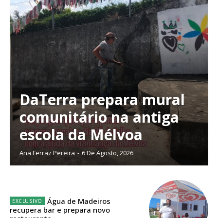
DaTerra prepara mural
comunitário na antiga
escola da Mélvoa
Ana Ferraz Pereira
-
6 De Agosto, 2026
Planos de Assinatura
Água de Madeiros
recupera bar e prepara novo