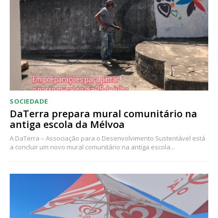
Acesso ao conteúdo online
Acesso aos conteúdos Exclusivos para
assinantes
Ofertas para assinatura anual
Escolha o plano
SOCIEDADE
DaTerra prepara mural comunitário na
antiga escola da Mélvoa
A DaTerra – Associação para o Desenvolvimento Sustentável está
a concluir um novo mural comunitário na antiga escola...