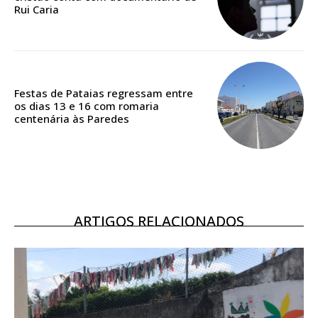
Rui Caria
Acesso ao conteúdo online
Acesso aos conteúdos Exclusivos para
assinantes
Ofertas para assinatura anual
Festas de Pataias regressam entre
os dias 13 e 16 com romaria
Escolha o plano
centenária às Paredes
ASSINATURA
DIGITAL ANUAL
ARTIGOS RELACIONADOS
16
€
12 meses