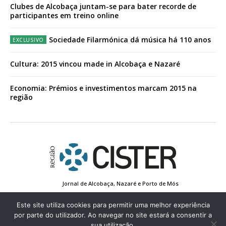
Clubes de Alcobaça juntam-se para bater recorde de
participantes em treino online
Sociedade Filarmónica dá música há 110 anos
Cultura: 2015 vincou made in Alcobaça e Nazaré
Economia: Prémios e investimentos marcam 2015 na
região
Jornal de Alcobaça, Nazaré e Porto de Mós
Estatuto Editorial
Contactos
Política de Privacidade
Conta de Registo
Edição Impressa
Este site utiliza cookies para permitir uma melhor experiência
por parte do utilizador. Ao navegar no site estará a consentir a
sua utilização.