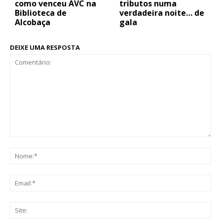
como venceu AVC na
tributos numa
Biblioteca de
verdadeira noite… de
Alcobaça
gala
DEIXE UMA RESPOSTA
Comentário:
No
Ema
Sit