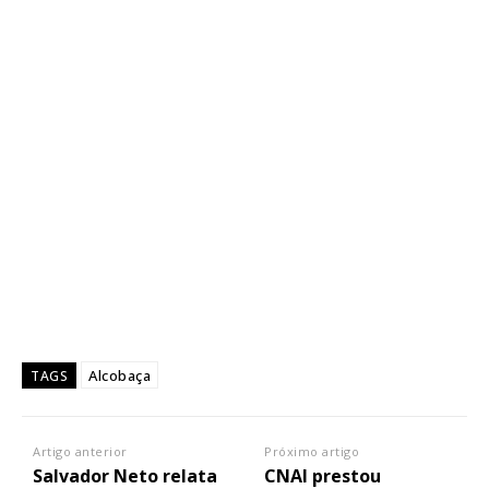
Alcobaça
TAGS
Artigo anterior
Próximo artigo
Salvador Neto relata
CNAl prestou