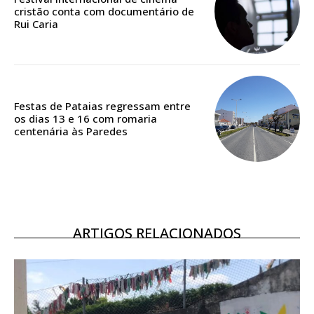
cristão conta com documentário de
Rui Caria
ASSINATURA
DIGITAL ANUAL
16
€
Festas de Pataias regressam entre
12 meses
os dias 13 e 16 com romaria
centenária às Paredes
Acesso ao conteúdo online
Acesso aos conteúdos Exclusivos para
assinantes
Ofertas para assinatura anual
ARTIGOS RELACIONADOS
Escolha o plano