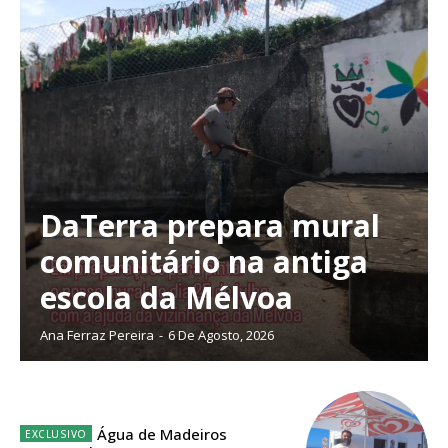
Planos de Assinatura
DaTerra prepara mural
Faça-se assinante do Região de Cister e ajude-nos a manter este serviço
comunitário na antiga
público!
escola da Mélvoa
Sendo assinante terá acesso a todos os conteúdos exclusivos e versões
digitais.
Ana Ferraz Pereira
-
6 De Agosto, 2026
Escolha o plano de assinatura desejado:
Água de Madeiros