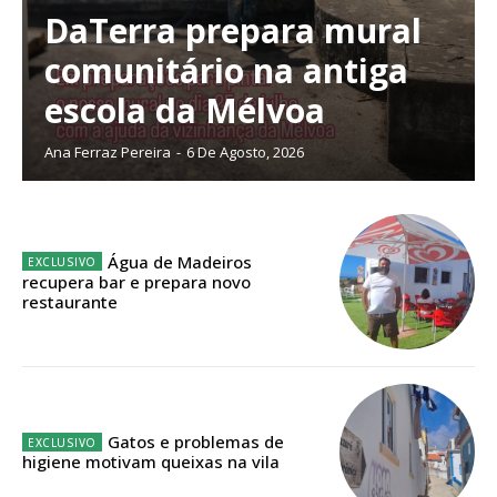
DaTerra prepara mural
Escolha o plano de assinatura desejado:
comunitário na antiga
escola da Mélvoa
ASSINATURA
Ana Ferraz Pereira
-
6 De Agosto, 2026
IMPRESSA
32
€
Água de Madeiros
12 meses
recupera bar e prepara novo
restaurante
Edição em papel entregue à Quinta-feira em sua
casa
Acesso ao conteúdo online
Gatos e problemas de
Acesso aos conteúdos Exclusivos para
higiene motivam queixas na vila
assinantes