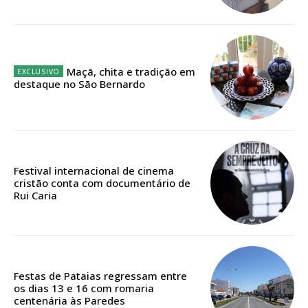
Ofertas para assinatura anual
Escolha o plano
Maçã, chita e tradição em
destaque no São Bernardo
ASSINATURA
DIGITAL ANUAL
16
€
Festival internacional de cinema
cristão conta com documentário de
Rui Caria
12 meses
Acesso ao conteúdo online
Festas de Pataias regressam entre
Acesso aos conteúdos Exclusivos para
os dias 13 e 16 com romaria
assinantes
centenária às Paredes