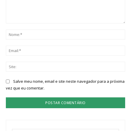
Comentário:
No
Ema
Sit
Salve meu nome, email e site neste navegador para a próxima
vez que eu comentar.