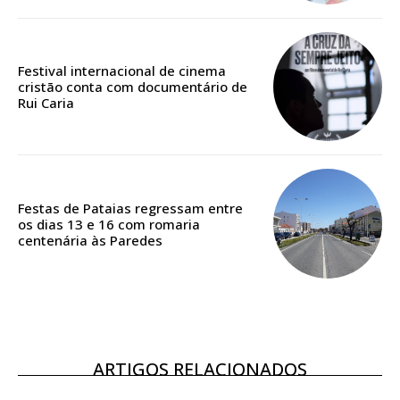
Edição em papel entregue à Quinta-feira em sua
casa
Acesso ao conteúdo online
Festival internacional de cinema
cristão conta com documentário de
Acesso aos conteúdos Exclusivos para
Rui Caria
assinantes
Ofertas para assinatura anual
Escolha o plano
Festas de Pataias regressam entre
os dias 13 e 16 com romaria
centenária às Paredes
ASSINATURA
DIGITAL ANUAL
16
€
ARTIGOS RELACIONADOS
12 meses