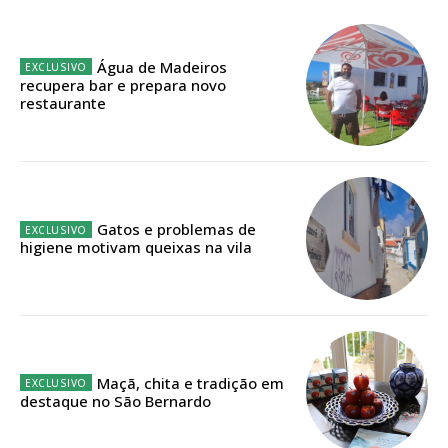
Planos de Assinatura
Faça-se assinante do Região de Cister e ajude-nos a manter este serviço
Água de Madeiros
público!
recupera bar e prepara novo
restaurante
Sendo assinante terá acesso a todos os conteúdos exclusivos e versões
digitais.
Escolha o plano de assinatura desejado:
Gatos e problemas de
higiene motivam queixas na vila
ASSINATURA
IMPRESSA
32
€
Maçã, chita e tradição em
12 meses
destaque no São Bernardo