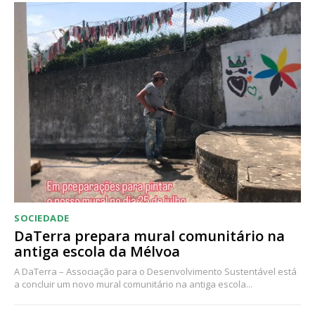
Acesso ao conteúdo online
Acesso aos conteúdos Exclusivos para
assinantes
Ofertas para assinatura anual
Escolha o plano
SOCIEDADE
DaTerra prepara mural comunitário na
antiga escola da Mélvoa
A DaTerra – Associação para o Desenvolvimento Sustentável está
a concluir um novo mural comunitário na antiga escola...