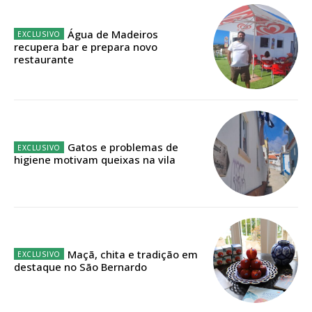
Planos de Assinatura
Água de Madeiros
Faça-se assinante do Região de Cister e ajude-nos a manter este serviço
recupera bar e prepara novo
público!
restaurante
Sendo assinante terá acesso a todos os conteúdos exclusivos e versões
digitais.
Escolha o plano de assinatura desejado:
Gatos e problemas de
higiene motivam queixas na vila
ASSINATURA
IMPRESSA
32
€
Maçã, chita e tradição em
12 meses
destaque no São Bernardo