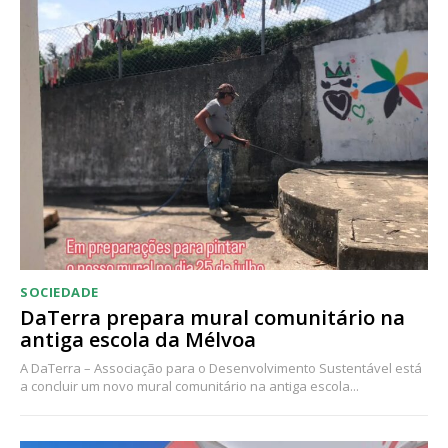
Acesso ao conteúdo online
Acesso aos conteúdos Exclusivos para
assinantes
Ofertas para assinatura anual
Escolha o plano
SOCIEDADE
DaTerra prepara mural comunitário na
antiga escola da Mélvoa
A DaTerra – Associação para o Desenvolvimento Sustentável está
a concluir um novo mural comunitário na antiga escola...