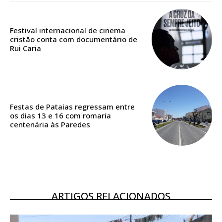
Edição em papel entregue à Quinta-feira em sua
casa
Festival internacional de cinema
Acesso ao conteúdo online
cristão conta com documentário de
Acesso aos conteúdos Exclusivos para
Rui Caria
assinantes
Ofertas para assinatura anual
Escolha o plano
Festas de Pataias regressam entre
os dias 13 e 16 com romaria
centenária às Paredes
ASSINATURA
DIGITAL ANUAL
16
€
ARTIGOS RELACIONADOS
12 meses