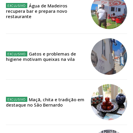
Água de Madeiros
recupera bar e prepara novo
Faça-se assinante do Região de Cister e ajude-nos a manter este serviço
restaurante
público!
Sendo assinante terá acesso a todos os conteúdos exclusivos e versões
digitais.
Escolha o plano de assinatura desejado:
Gatos e problemas de
higiene motivam queixas na vila
ASSINATURA
IMPRESSA
32
€
Maçã, chita e tradição em
destaque no São Bernardo
12 meses
Edição em papel entregue à Quinta-feira em sua