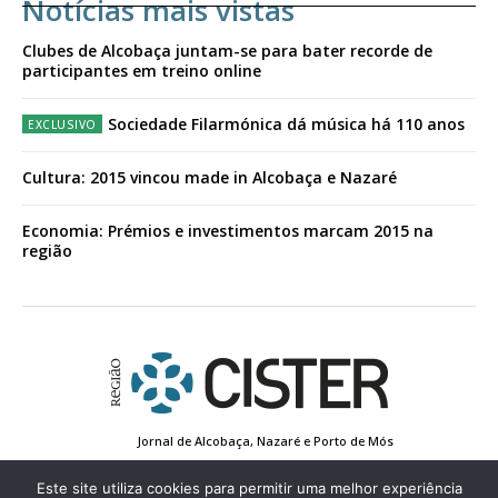
Notícias mais vistas
Clubes de Alcobaça juntam-se para bater recorde de
participantes em treino online
Sociedade Filarmónica dá música há 110 anos
Cultura: 2015 vincou made in Alcobaça e Nazaré
Economia: Prémios e investimentos marcam 2015 na
região
Jornal de Alcobaça, Nazaré e Porto de Mós
Estatuto Editorial
Contactos
Política de Privacidade
Conta de Registo
Edição Impressa
Este site utiliza cookies para permitir uma melhor experiência