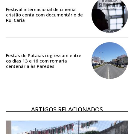
casa
Festival internacional de cinema
cristão conta com documentário de
Acesso ao conteúdo online
Rui Caria
Acesso aos conteúdos Exclusivos para
assinantes
Ofertas para assinatura anual
Escolha o plano
Festas de Pataias regressam entre
os dias 13 e 16 com romaria
centenária às Paredes
ASSINATURA
DIGITAL ANUAL
16
€
ARTIGOS RELACIONADOS
12 meses