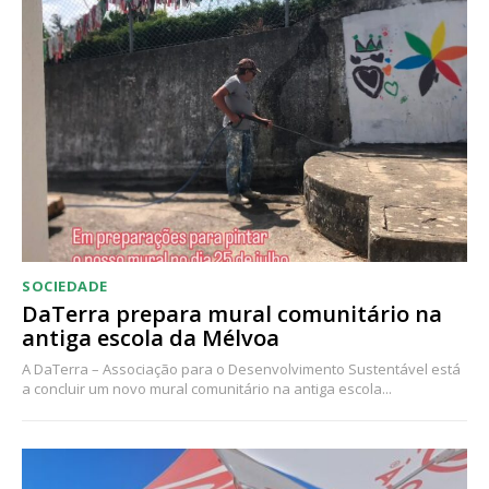
Acesso ao conteúdo online
Acesso aos conteúdos Exclusivos para
assinantes
Ofertas para assinatura anual
Escolha o plano
SOCIEDADE
DaTerra prepara mural comunitário na
antiga escola da Mélvoa
A DaTerra – Associação para o Desenvolvimento Sustentável está
a concluir um novo mural comunitário na antiga escola...