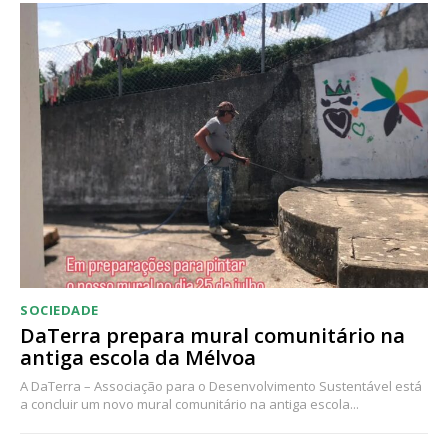
Acesso ao conteúdo online
Acesso aos conteúdos Exclusivos para
assinantes
Ofertas para assinatura anual
Escolha o plano
SOCIEDADE
DaTerra prepara mural comunitário na
antiga escola da Mélvoa
A DaTerra – Associação para o Desenvolvimento Sustentável está
a concluir um novo mural comunitário na antiga escola...