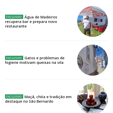
Planos de Assinatura
Faça-se assinante do Região de Cister e ajude-nos a manter este serviço
Água de Madeiros
público!
recupera bar e prepara novo
restaurante
Sendo assinante terá acesso a todos os conteúdos exclusivos e versões
digitais.
Escolha o plano de assinatura desejado:
Gatos e problemas de
higiene motivam queixas na vila
ASSINATURA
IMPRESSA
32
€
Maçã, chita e tradição em
12 meses
destaque no São Bernardo