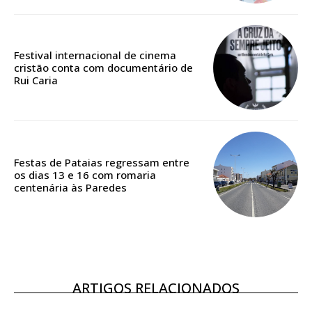
Edição em papel entregue à Quinta-feira em sua
casa
Acesso ao conteúdo online
Festival internacional de cinema
cristão conta com documentário de
Acesso aos conteúdos Exclusivos para
Rui Caria
assinantes
Ofertas para assinatura anual
Escolha o plano
Festas de Pataias regressam entre
os dias 13 e 16 com romaria
centenária às Paredes
ASSINATURA
DIGITAL ANUAL
16
€
ARTIGOS RELACIONADOS
12 meses