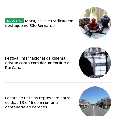
Escolha o plano
Maçã, chita e tradição em
destaque no São Bernardo
ASSINATURA
DIGITAL ANUAL
16
€
Festival internacional de cinema
cristão conta com documentário de
Rui Caria
12 meses
Acesso ao conteúdo online
Festas de Pataias regressam entre
Acesso aos conteúdos Exclusivos para
os dias 13 e 16 com romaria
centenária às Paredes
assinantes
Ofertas para assinatura anual