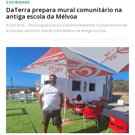
SOCIEDADE
DaTerra prepara mural comunitário na
antiga escola da Mélvoa
A DaTerra – Associação para o Desenvolvimento Sustentável está
a concluir um novo mural comunitário na antiga escola...