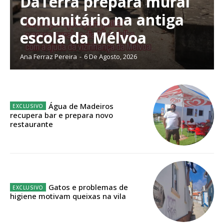
DaTerra prepara mural
Escolha o plano de assinatura desejado:
comunitário na antiga
escola da Mélvoa
Ana Ferraz Pereira
-
6 De Agosto, 2026
ASSINATURA
IMPRESSA
32
€
Água de Madeiros
recupera bar e prepara novo
12 meses
restaurante
Edição em papel entregue à Quinta-feira em sua
casa
Acesso ao conteúdo online
Gatos e problemas de
higiene motivam queixas na vila
Acesso aos conteúdos Exclusivos para
assinantes
Ofertas para assinatura anual