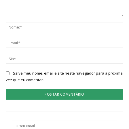
Comentário:
No
Ema
Sit
Salve meu nome, email e site neste navegador para a próxima
vez que eu comentar.