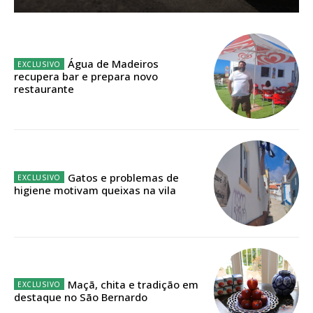
Sendo assinante terá acesso a todos os conteúdos exclusivos e versões
digitais.
Escolha o plano de assinatura desejado:
Água de Madeiros
recupera bar e prepara novo
restaurante
ASSINATURA
IMPRESSA
32
€
Gatos e problemas de
higiene motivam queixas na vila
12 meses
Edição em papel entregue à Quinta-feira em sua
casa
Maçã, chita e tradição em
destaque no São Bernardo
Acesso ao conteúdo online