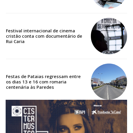
Acesso aos conteúdos Exclusivos para
assinantes
Ofertas para assinatura anual
Festival internacional de cinema
Escolha o plano
cristão conta com documentário de
Rui Caria
ASSINATURA
DIGITAL ANUAL
Festas de Pataias regressam entre
16
€
os dias 13 e 16 com romaria
centenária às Paredes
12 meses
Acesso ao conteúdo online
Acesso aos conteúdos Exclusivos para