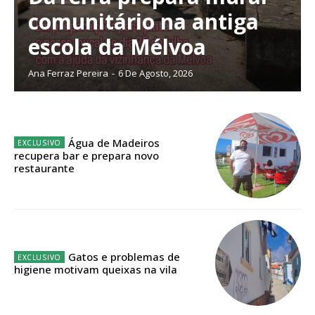
Escolha o plano de assinatura desejado:
comunitário na antiga
escola da Mélvoa
Ana Ferraz Pereira
-
6 De Agosto, 2026
ASSINATURA
IMPRESSA
32
€
Água de Madeiros
recupera bar e prepara novo
12 meses
restaurante
Edição em papel entregue à Quinta-feira em sua
casa
Gatos e problemas de
Acesso ao conteúdo online
higiene motivam queixas na vila
Acesso aos conteúdos Exclusivos para
assinantes
Ofertas para assinatura anual