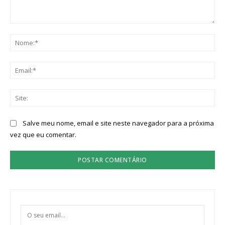
Comentário:
No
Ema
Sit
Salve meu nome, email e site neste navegador para a próxima
vez que eu comentar.