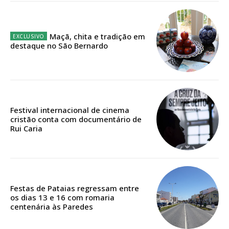
Escolha o plano
Maçã, chita e tradição em
destaque no São Bernardo
ASSINATURA
DIGITAL ANUAL
16
€
Festival internacional de cinema
cristão conta com documentário de
Rui Caria
12 meses
Acesso ao conteúdo online
Festas de Pataias regressam entre
os dias 13 e 16 com romaria
Acesso aos conteúdos Exclusivos para
centenária às Paredes
assinantes
Ofertas para assinatura anual