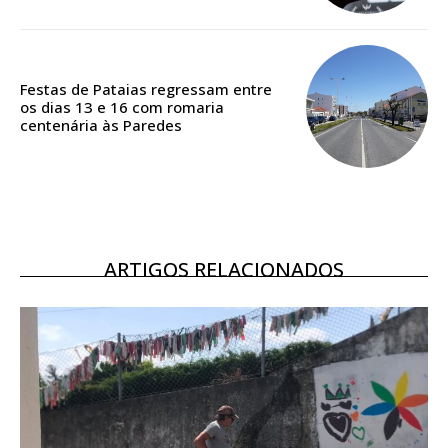
Acesso aos conteúdos Exclusivos para
assinantes
Ofertas para assinatura anual
Festas de Pataias regressam entre
os dias 13 e 16 com romaria
centenária às Paredes
Escolha o plano
ASSINATURA
DIGITAL ANUAL
ARTIGOS RELACIONADOS
16
€
12 meses
Acesso ao conteúdo online