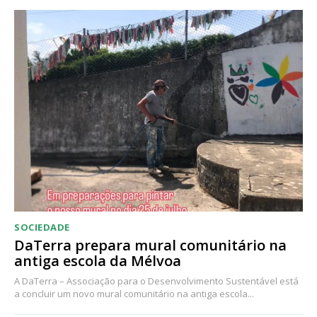
SOCIEDADE
DaTerra prepara mural comunitário na
antiga escola da Mélvoa
A DaTerra – Associação para o Desenvolvimento Sustentável está
a concluir um novo mural comunitário na antiga escola...