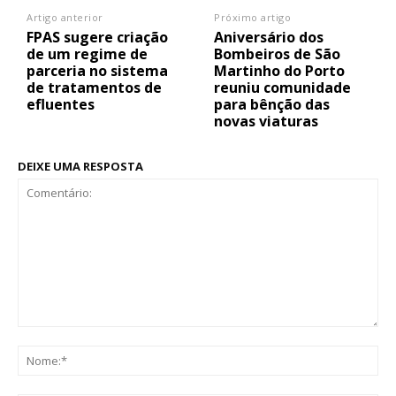
Artigo anterior
Próximo artigo
FPAS sugere criação
Aniversário dos
de um regime de
Bombeiros de São
parceria no sistema
Martinho do Porto
de tratamentos de
reuniu comunidade
efluentes
para bênção das
novas viaturas
DEIXE UMA RESPOSTA
Comentário:
No