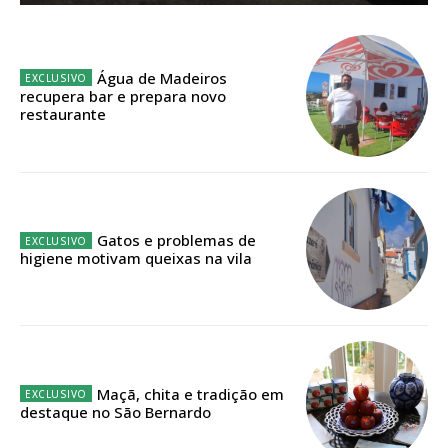
ASSINATURA
IMPRESSA
Água de Madeiros
recupera bar e prepara novo
32
€
restaurante
12 meses
Gatos e problemas de
Edição em papel entregue à Quinta-feira em sua
higiene motivam queixas na vila
casa
Acesso ao conteúdo online
Acesso aos conteúdos Exclusivos para
assinantes
Ofertas para assinatura anual
Maçã, chita e tradição em
destaque no São Bernardo
Escolha o plano