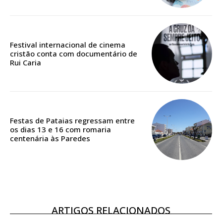
Festival internacional de cinema
ASSINATURA
cristão conta com documentário de
DIGITAL ANUAL
Rui Caria
16
€
12 meses
Festas de Pataias regressam entre
os dias 13 e 16 com romaria
centenária às Paredes
Acesso ao conteúdo online
Acesso aos conteúdos Exclusivos para
assinantes
Ofertas para assinatura anual
ARTIGOS RELACIONADOS
Escolha o plano