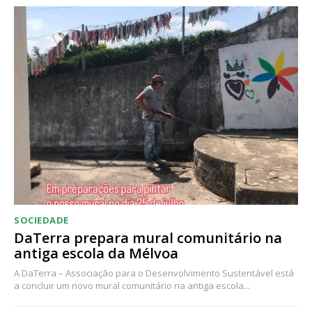
Acesso ao conteúdo online
Acesso aos conteúdos Exclusivos para
assinantes
Ofertas para assinatura anual
Escolha o plano
SOCIEDADE
DaTerra prepara mural comunitário na
antiga escola da Mélvoa
A DaTerra – Associação para o Desenvolvimento Sustentável está
a concluir um novo mural comunitário na antiga escola...