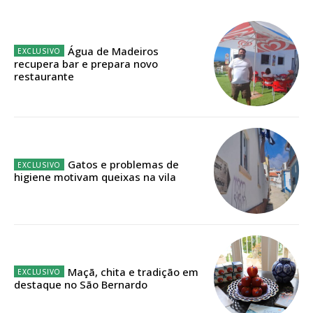
Planos de Assinatura
Faça-se assinante do Região de Cister e ajude-nos a manter este serviço
Água de Madeiros
público!
recupera bar e prepara novo
restaurante
Sendo assinante terá acesso a todos os conteúdos exclusivos e versões
digitais.
Escolha o plano de assinatura desejado:
Gatos e problemas de
higiene motivam queixas na vila
ASSINATURA
IMPRESSA
32
€
Maçã, chita e tradição em
12 meses
destaque no São Bernardo