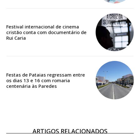
Edição em papel entregue à Quinta-feira em sua
casa
Acesso ao conteúdo online
Festival internacional de cinema
cristão conta com documentário de
Acesso aos conteúdos Exclusivos para
Rui Caria
assinantes
Ofertas para assinatura anual
Escolha o plano
Festas de Pataias regressam entre
os dias 13 e 16 com romaria
centenária às Paredes
ASSINATURA
DIGITAL ANUAL
16
€
ARTIGOS RELACIONADOS
12 meses